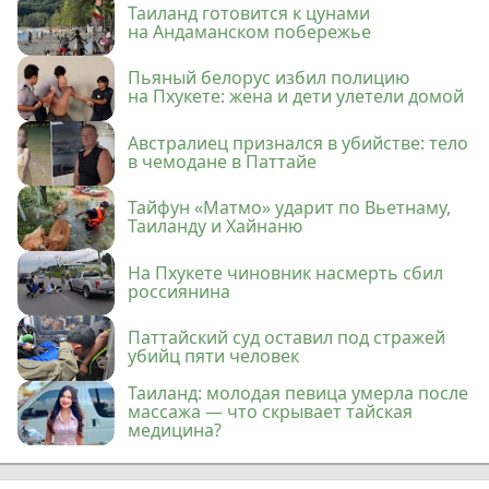
Таиланд готовится к цунами
на Андаманском побережье
Пьяный белорус избил полицию
на Пхукете: жена и дети улетели домой
Австралиец признался в убийстве: тело
в чемодане в Паттайе
Тайфун «Матмо» ударит по Вьетнаму,
Таиланду и Хайнаню
На Пхукете чиновник насмерть сбил
россиянина
Паттайский суд оставил под стражей
убийц пяти человек
Таиланд: молодая певица умерла после
массажа — что скрывает тайская
медицина?