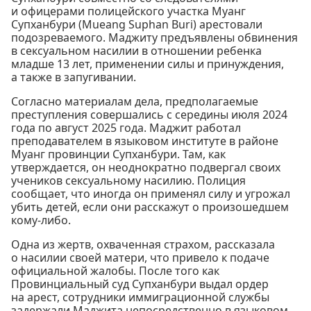
и офицерами полицейского участка Муанг
Супханбури (Mueang Suphan Buri) арестовали
подозреваемого. Маджиту предъявлены обвинения
в сексуальном насилии в отношении ребенка
младше 13 лет, применении силы и принуждения,
а также в запугивании.
Согласно материалам дела, предполагаемые
преступления совершались с середины июля 2024
года по август 2025 года. Маджит работал
преподавателем в языковом институте в районе
Муанг провинции Супханбури. Там, как
утверждается, он неоднократно подвергал своих
учеников сексуальному насилию. Полиция
сообщает, что иногда он применял силу и угрожал
убить детей, если они расскажут о произошедшем
кому-либо.
Одна из жертв, охваченная страхом, рассказала
о насилии своей матери, что привело к подаче
официальной жалобы. После того как
Провинциальный суд Супханбури выдал ордер
на арест, сотрудники иммиграционной службы
задержали Маджита непосредственно в языковом