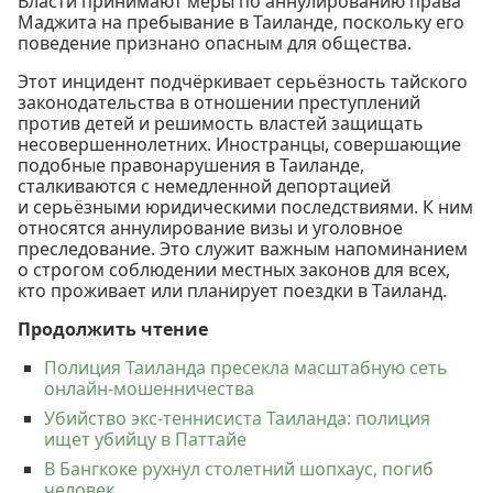
Власти принимают меры по аннулированию права
Маджита на пребывание в Таиланде, поскольку его
поведение признано опасным для общества.
Этот инцидент подчёркивает серьёзность тайского
законодательства в отношении преступлений
против детей и решимость властей защищать
несовершеннолетних. Иностранцы, совершающие
подобные правонарушения в Таиланде,
сталкиваются с немедленной депортацией
и серьёзными юридическими последствиями. К ним
относятся аннулирование визы и уголовное
преследование. Это служит важным напоминанием
о строгом соблюдении местных законов для всех,
кто проживает или планирует поездки в Таиланд.
Продолжить чтение
Полиция Таиланда пресекла масштабную сеть
онлайн-мошенничества
Убийство экс-теннисиста Таиланда: полиция
ищет убийцу в Паттайе
В Бангкоке рухнул столетний шопхаус, погиб
человек