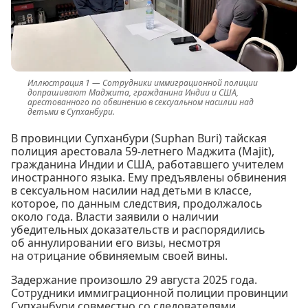
Сотрудники иммиграционной полиции
допрашивают Маджита, гражданина Индии и США,
арестованного по обвинению в сексуальном насилии над
детьми в Супханбури.
В провинции Супханбури (Suphan Buri) тайская
полиция арестовала 59-летнего Маджита (Majit),
гражданина Индии и США, работавшего учителем
иностранного языка. Ему предъявлены обвинения
в сексуальном насилии над детьми в классе,
которое, по данным следствия, продолжалось
около года. Власти заявили о наличии
убедительных доказательств и распорядились
об аннулировании его визы, несмотря
на отрицание обвиняемым своей вины.
Задержание произошло 29 августа 2025 года.
Сотрудники иммиграционной полиции провинции
Супханбури совместно со следователями