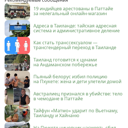
Рекомендуемые сообщения
19 индийцев арестованы в Паттайе
за нелегальный онлайн-магазин
Адреса в Таиланде: тайская адресная
система и административное деление
Как стать транссексуалом —
трансгендерный переход в Таиланде
Таиланд готовится к цунами
на Андаманском побережье
Пьяный белорус избил полицию
на Пхукете: жена и дети улетели домой
Австралиец признался в убийстве: тело
в чемодане в Паттайе
Тайфун «Матмо» ударит по Вьетнаму,
Таиланду и Хайнаню
На Пхукете чиновник насмерть сбил