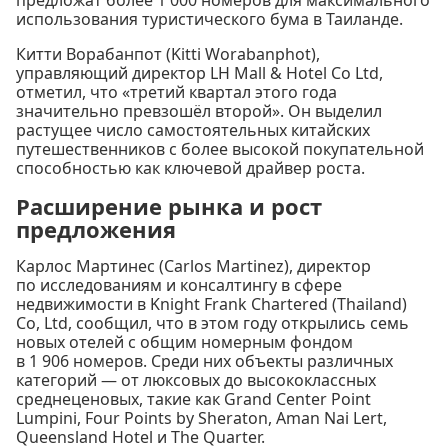
предложат более 1 000 номеров для максимального
использования туристического бума в Таиланде.
Китти Ворабанпот (Kitti Worabanphot),
управляющий директор LH Mall & Hotel Co Ltd,
отметил, что «третий квартал этого года
значительно превзошёл второй». Он выделил
растущее число самостоятельных китайских
путешественников с более высокой покупательной
способностью как ключевой драйвер роста.
Расширение рынка и рост
предложения
Карлос Мартинес (Carlos Martinez), директор
по исследованиям и консалтингу в сфере
недвижимости в Knight Frank Chartered (Thailand)
Co, Ltd, сообщил, что в этом году открылись семь
новых отелей с общим номерным фондом
в 1 906 номеров. Среди них объекты различных
категорий — от люксовых до высококлассных
среднеценовых, такие как Grand Center Point
Lumpini, Four Points by Sheraton, Aman Nai Lert,
Queensland Hotel и The Quarter.