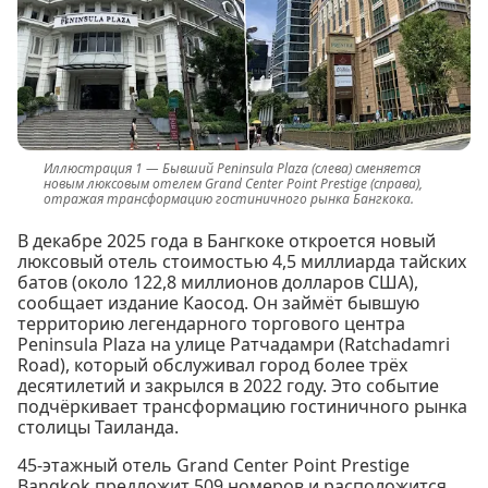
Бывший Peninsula Plaza (слева) сменяется
новым люксовым отелем Grand Center Point Prestige (справа),
отражая трансформацию гостиничного рынка Бангкока.
В декабре 2025 года в Бангкоке откроется новый
люксовый отель стоимостью 4,5 миллиарда тайских
батов (около 122,8 миллионов долларов США),
сообщает издание Каосод. Он займёт бывшую
территорию легендарного торгового центра
Peninsula Plaza на улице Ратчадамри (Ratchadamri
Road), который обслуживал город более трёх
десятилетий и закрылся в 2022 году. Это событие
подчёркивает трансформацию гостиничного рынка
столицы Таиланда.
45-этажный отель Grand Center Point Prestige
Bangkok предложит 509 номеров и расположится