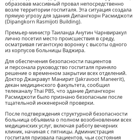
образовав массивный провал непосредственно
возле территории госпиталя. Эта ситуация создала
прямую угрозу для здания Дипангкорн Расмиджоти
(Dipangkorn Rasmijoti Building).
Премьер-министр Таиланда Анутин Чарнвиракул
лично посетил место происшествия в среду,
осматривая гигантскую воронку с высоты одного
из корпусов больницы Ваджира.
Для обеспечения безопасности пациентов
и персонала руководство госпиталя приняло
решение о временном закрытии всех отделений.
Доктор Джакравут Манирит (Jakravoot Maneerit),
декан медицинского факультета, сообщил
телеканалу Thai PBS, что здание Дипангкорн
Расмиджоти было признано безопасным после
тщательной инженерной проверки.
После подтверждения структурной безопасности
больница объявила о полном возобновлении всех
медицинских услуг, включая работу вечерних
клиник, начиная с пятницы. Администрация
госпиталя призвала пациентов, чьи состояния