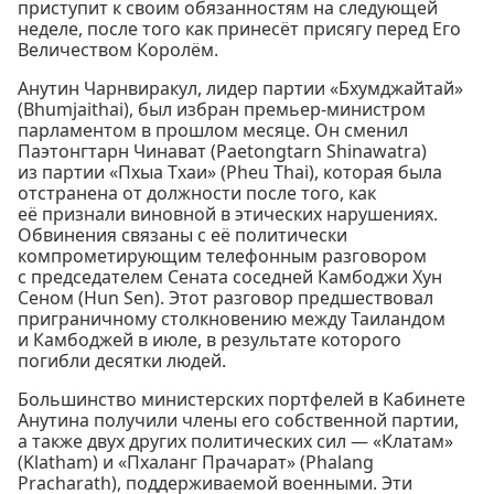
приступит к своим обязанностям на следующей
неделе, после того как принесёт присягу перед Его
Величеством Королём.
Анутин Чарнвиракул, лидер партии «Бхумджайтай»
(Bhumjaithai), был избран премьер-министром
парламентом в прошлом месяце. Он сменил
Паэтонгтарн Чинават (Paetongtarn Shinawatra)
из партии «Пхыа Тхаи» (Pheu Thai), которая была
отстранена от должности после того, как
её признали виновной в этических нарушениях.
Обвинения связаны с её политически
компрометирующим телефонным разговором
с председателем Сената соседней Камбоджи Хун
Сеном (Hun Sen). Этот разговор предшествовал
приграничному столкновению между Таиландом
и Камбоджей в июле, в результате которого
погибли десятки людей.
Большинство министерских портфелей в Кабинете
Анутина получили члены его собственной партии,
а также двух других политических сил — «Клатам»
(Klatham) и «Пхаланг Прачарат» (Phalang
Pracharath), поддерживаемой военными. Эти