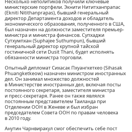
Несколько неполитиков получили ключевые
министерские портфели. Экнити Нититханпрапас
(Ekniti Nitithanprapas), бывший генеральный
директор Департамента доходов и обладатель
экономического образования, полученного в США,
был назначен на должности заместителя премьер-
министра и министра финансов. Супхаджи
Сутхумпхан (Suphajee Suthumpun), бывший
генеральный директор крупной тайской
гостиничной сети Dusit Thani, будет исполнять
обязанности министра торговли.
Опытный дипломат Сихасак Пхуангкеткео (Sihasak
Phuangketkeow) назначен министром иностранных
дел. Он занимал множество должностей
в Министерстве иностранных дел, включая посты
постоянного секретаря, заместителя министра
и пресс-секретаря. Ранее он также являлся
постоянным представителем Таиланда при
Отделении ООН в Женеве и был избран
председателем Совета ООН по правам человека
в 2010 году.
Анутин Чарнвиракул смог обеспечить себе пост