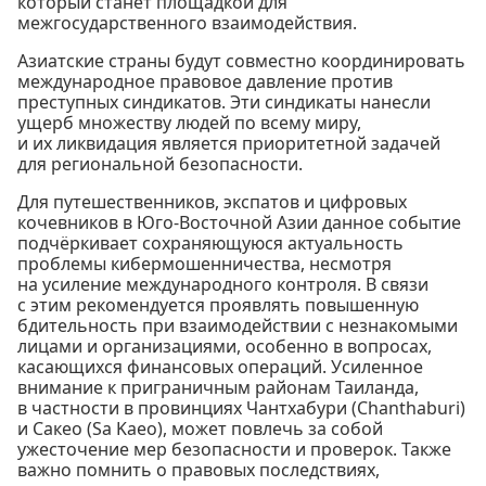
который станет площадкой для
межгосударственного взаимодействия.
Азиатские страны будут совместно координировать
международное правовое давление против
преступных синдикатов. Эти синдикаты нанесли
ущерб множеству людей по всему миру,
и их ликвидация является приоритетной задачей
для региональной безопасности.
Для путешественников, экспатов и цифровых
кочевников в Юго-Восточной Азии данное событие
подчёркивает сохраняющуюся актуальность
проблемы кибермошенничества, несмотря
на усиление международного контроля. В связи
с этим рекомендуется проявлять повышенную
бдительность при взаимодействии с незнакомыми
лицами и организациями, особенно в вопросах,
касающихся финансовых операций. Усиленное
внимание к приграничным районам Таиланда,
в частности в провинциях Чантхабури (Chanthaburi)
и Сакео (Sa Kaeo), может повлечь за собой
ужесточение мер безопасности и проверок. Также
важно помнить о правовых последствиях,