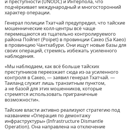
и преступности (UNODC) и Интерпола, что
подчёркивает международный и многосторонний
характер операции.
Генерал полиции Тхатчай предупредил, что тайские
мошеннические колл-центры всё чаще
перемещаются из тщательно контролируемого
района Пойпет (Poipet) в провинции Сакео (Sa Kaeo)
в провинцию Чантхабури. Они ищут новые базы для
своих операций, стремясь избежать усиленного
наблюдения.
«Мы наблюдаем, как всё больше тайских
преступников переезжает сюда из-за усиленного
контроля в Сакео, — заявил генерал Тхатчай. —
Таиланд служит лишь транзитным пунктом,
а не базой для этих мошенников, которые
стремятся использовать приграничные
возможности».
Тайские власти активно реализуют стратегию под
названием «Операция по демонтажу
инфраструктуры» (Infrastructure Dismantle
Operation). Она направлена на отключение