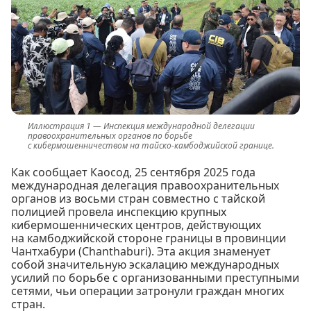
Инспекция международной делегации
правоохранительных органов по борьбе
с кибермошенничеством на тайско-камбоджийской границе.
Как сообщает Каосод, 25 сентября 2025 года
международная делегация правоохранительных
органов из восьми стран совместно с тайской
полицией провела инспекцию крупных
кибермошеннических центров, действующих
на камбоджийской стороне границы в провинции
Чантхабури (Chanthaburi). Эта акция знаменует
собой значительную эскалацию международных
усилий по борьбе с организованными преступными
сетями, чьи операции затронули граждан многих
стран.