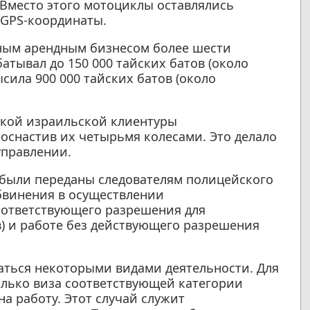
. Вместо этого мотоциклы оставлялись
 GPS-координаты.
нным арендным бизнесом более шести
атывал до 150 000 тайских батов (около
ысила 900 000 тайских батов (около
ской израильской клиентуры
снастив их четырьмя колесами. Это делало
управлении.
были переданы следователям полицейского
обвинения в осуществлении
оответствующего разрешения для
в) и работе без действующего разрешения
аться некоторыми видами деятельности. Для
олько виза соответствующей категории
на работу. Этот случай служит