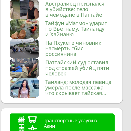
домой
Австралиец признался
в убийстве: тело
в чемодане в Паттайе
Тайфун «Матмо» ударит
по Вьетнаму, Таиланду
и Хайнаню
На Пхукете чиновник
насмерть сбил
россиянина
Паттайский суд оставил
под стражей убийц пяти
человек
Таиланд: молодая певица
умерла после массажа —
что скрывает тайская
медицина?
Транспортные услуги в
Азии