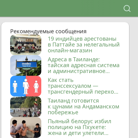
Рекомендуемые сообщения
19 индийцев арестованы
в Паттайе за нелегальный
онлайн-магазин
Адреса в Таиланде:
тайская адресная система
и административное
деление
Как стать
транссексуалом —
трансгендерный переход
в Таиланде
Таиланд готовится
к цунами на Андаманском
побережье
Пьяный белорус избил
полицию на Пхукете:
жена и дети улетели