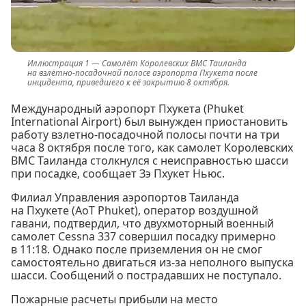
Самолёт Королевских ВМС Таиланда
на взлётно-посадочной полосе аэропорта Пхукета после
инцидента, приведшего к её закрытию 8 октября.
Международный аэропорт Пхукета (Phuket
International Airport) был вынужден приостановить
работу взлетно-посадочной полосы почти на три
часа 8 октября после того, как самолет Королевских
ВМС Таиланда столкнулся с неисправностью шасси
при посадке, сообщает Зэ Пхукет Ньюс.
Филиал Управления аэропортов Таиланда
на Пхукете (AoT Phuket), оператор воздушной
гавани, подтвердил, что двухмоторный военный
самолет Cessna 337 совершил посадку примерно
в 11:18. Однако после приземления он не смог
самостоятельно двигаться из-за неполного выпуска
шасси. Сообщений о пострадавших не поступало.
Пожарные расчеты прибыли на место