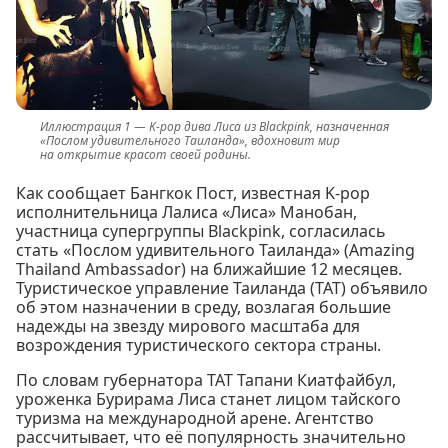
K-pop дива Лиса из Blackpink, назначенная
«Послом удивительного Таиланда», вдохновит мир
на открытие красот своей родины.
Как сообщает Бангкок Пост, известная K-pop
исполнительница Лалиса «Лиса» Манобан,
участница супергруппы Blackpink, согласилась
стать «Послом удивительного Таиланда» (Amazing
Thailand Ambassador) на ближайшие 12 месяцев.
Туристическое управление Таиланда (TAT) объявило
об этом назначении в среду, возлагая большие
надежды на звезду мирового масштаба для
возрождения туристического сектора страны.
По словам губернатора TAT Тапани Киатфайбул,
уроженка Бурирама Лиса станет лицом тайского
туризма на международной арене. Агентство
рассчитывает, что её популярность значительно