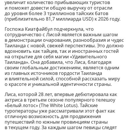
увеличит количество прибывающих туристов
и поможет довести общую выручку от отрасли
до уровня более 3 триллионов тайских батов
(приблизительно 81,7 миллиарда USD) к 2026 году.
Госпожа Киатфайбул подчеркнула, что
сотрудничество с Лисой является важным шагом
в демонстрации очарования, разнообразия и чудес
Таиланда с новой, свежей перспективы. Это должно
вдохновить как тайцев, так и иностранных гостей
на открытие для себя магии «Удивительного
Таиланда». Она добавила, что Лиса, благодаря
своим глобальным достижениям, является одним
из главных источников гордости Таиланда
и влиятельной силой, способной рассказать миру
о красоте и уникальной идентичности страны.
Лиса, которой 28 лет, впервые дебютировала как
актриса в третьем сезоне популярного телешоу
«Белый лотос» (The White Lotus). Тайские
туроператоры уже рассматривали этот факт как
отличную возможность для продвижения
путешествий по южным провинциям страны
в текущем году. За каждым шагом певицы следят