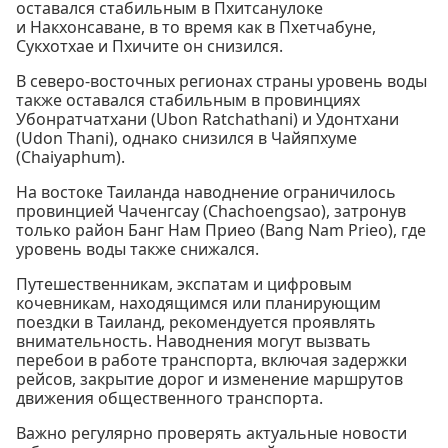
оставался стабильным в Пхитсанулоке
и Накхонсаване, в то время как в Пхетчабуне,
Сукхотхае и Пхичите он снизился.
В северо-восточных регионах страны уровень воды
также оставался стабильным в провинциях
Убонратчатхани (Ubon Ratchathani) и Удонтхани
(Udon Thani), однако снизился в Чайяпхуме
(Chaiyaphum).
На востоке Таиланда наводнение ограничилось
провинцией Чаченгсау (Chachoengsao), затронув
только район Банг Нам Приео (Bang Nam Prieo), где
уровень воды также снижался.
Путешественникам, экспатам и цифровым
кочевникам, находящимся или планирующим
поездки в Таиланд, рекомендуется проявлять
внимательность. Наводнения могут вызвать
перебои в работе транспорта, включая задержки
рейсов, закрытие дорог и изменение маршрутов
движения общественного транспорта.
Важно регулярно проверять актуальные новости