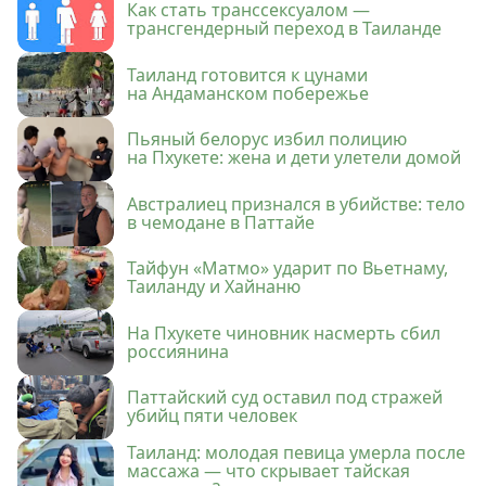
Как стать транссексуалом —
трансгендерный переход в Таиланде
Таиланд готовится к цунами
на Андаманском побережье
Пьяный белорус избил полицию
на Пхукете: жена и дети улетели домой
Австралиец признался в убийстве: тело
в чемодане в Паттайе
Тайфун «Матмо» ударит по Вьетнаму,
Таиланду и Хайнаню
На Пхукете чиновник насмерть сбил
россиянина
Паттайский суд оставил под стражей
убийц пяти человек
Таиланд: молодая певица умерла после
массажа — что скрывает тайская