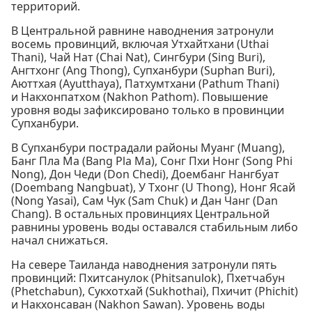
территорий.
В Центральной равнине наводнения затронули
восемь провинций, включая Утхайтхани (Uthai
Thani), Чай Нат (Chai Nat), Сингбури (Sing Buri),
Ангтхонг (Ang Thong), Супханбури (Suphan Buri),
Аюттхая (Ayutthaya), Патхумтхани (Pathum Thani)
и Накхонпатхом (Nakhon Pathom). Повышение
уровня воды зафиксировано только в провинции
Супханбури.
В Супханбури пострадали районы Муанг (Muang),
Банг Пла Ма (Bang Pla Ma), Сонг Пхи Нонг (Song Phi
Nong), Дон Чеди (Don Chedi), Доембанг Нангбуат
(Doembang Nangbuat), У Тхонг (U Thong), Нонг Ясай
(Nong Yasai), Сам Чук (Sam Chuk) и Дан Чанг (Dan
Chang). В остальных провинциях Центральной
равнины уровень воды оставался стабильным либо
начал снижаться.
На севере Таиланда наводнения затронули пять
провинций: Пхитсанулок (Phitsanulok), Пхетчабун
(Phetchabun), Сукхотхай (Sukhothai), Пхичит (Phichit)
и Накхонсаван (Nakhon Sawan). Уровень воды