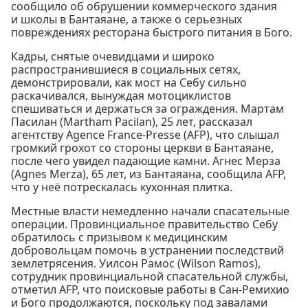
сообщило об обрушении коммерческого здания
и школы в Бантаяане, а также о серьезных
повреждениях ресторана быстрого питания в Бого.
Кадры, снятые очевидцами и широко
распространившиеся в социальных сетях,
демонстрировали, как мост на Себу сильно
раскачивался, вынуждая мотоциклистов
спешиваться и держаться за ограждения. Мартам
Пасилан (Martham Pacilan), 25 лет, рассказал
агентству Agence France-Presse (AFP), что слышал
громкий грохот со стороны церкви в Бантаяане,
после чего увидел падающие камни. Агнес Мерза
(Agnes Merza), 65 лет, из Бантаяана, сообщила AFP,
что у неё потрескалась кухонная плитка.
Местные власти немедленно начали спасательные
операции. Провинциальное правительство Себу
обратилось с призывом к медицинским
добровольцам помочь в устранении последствий
землетрясения. Уилсон Рамос (Wilson Ramos),
сотрудник провинциальной спасательной службы,
отметил AFP, что поисковые работы в Сан-Ремихио
и Бого продолжаются, поскольку под завалами