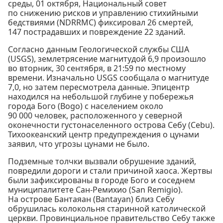
среды, 01 октября, Национальный совет
по снижению рисков и управлению стихийными
бедствиями (NDRRMC) фиксировал 26 смертей,
147 пострадавших и повреждение 22 зданий.
Согласно данным Геологической службы США
(USGS), землетрясение магнитудой 6,9 произошло
во вторник, 30 сентября, в 21:59 по местному
времени. Изначально USGS сообщала о магнитуде
7,0, но затем пересмотрела данные. Эпицентр
находился на небольшой глубине у побережья
города Бого (Bogo) с населением около
90 000 человек, расположенного у северной
оконечности густонаселенного острова Себу (Cebu).
Тихоокеанский центр предупреждения о цунами
заявил, что угрозы цунами не было.
Подземные толчки вызвали обрушение зданий,
повредили дороги и стали причиной хаоса. Жертвы
были зафиксированы в городе Бого и соседнем
муниципалитете Сан-Ремихио (San Remigio).
На острове Бантаяан (Bantayan) близ Себу
обрушилась колокольня старинной католической
церкви. Провинциальное правительство Себу также