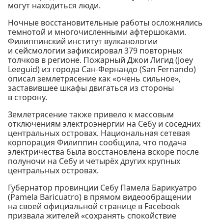
могут находиться люди.
Ночные восстановительные работы осложнялись
темнотой и многочисленными афтершоками.
Филиппинский институт вулканологии
и сейсмологии зафиксировал 379 повторных
толчков в регионе. Пожарный Джои Лигид (Joey
Leeguid) из города Сан-Фернандо (San Fernando)
описал землетрясение как «очень сильное»,
заставившее шкафы двигаться из стороны
в сторону.
Землетрясение также привело к массовым
отключениям электроэнергии на Себу и соседних
центральных островах. Национальная сетевая
корпорация Филиппин сообщила, что подача
электричества была восстановлена вскоре после
полуночи на Себу и четырёх других крупных
центральных островах.
Губернатор провинции Себу Памела Барикуатро
(Pamela Baricuatro) в прямом видеообращении
на своей официальной странице в Facebook
призвала жителей «сохранять спокойствие