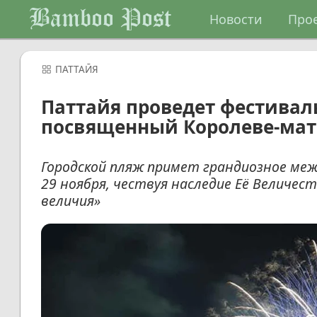
Bamboo Post
Новости
Про
ПАТТАЙЯ
Паттайя проведет фестивал
посвященный Королеве-мат
Городской пляж примет грандиозное меж
29 ноября, чествуя наследие Её Величес
величия»