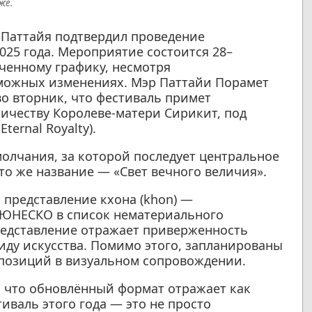
же.
д Паттайя подтвердил проведение
25 года. Мероприятие состоится 28–
еченному графику, несмотря
можных изменениях. Мэр Паттайи Порамет
во вторник, что фестиваль примет
ичеству Королеве-матери Сирикит, под
ternal Royalty).
олчания, за которой последует центральное
то же название — «Свет вечного величия».
 представление кхона (khon) —
о ЮНЕСКО в список нематериального
представление отражает приверженность
иду искусства. Помимо этого, запланированы
позиций в визуальном сопровождении.
 что обновлённый формат отражает как
тиваль этого года — это не просто