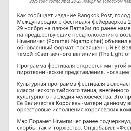
2025 года состоится 28–29 ноября на городском пля
Как сообщает издание Bangkok Post, горо
Международного фестиваля фейерверков 20
29 ноября на пляже Паттайи по ранее нам
на предшествующие предположения о воз
Нгампичет (Poramet Ngampichet) объявил 
обновлённый формат, посвящённый Её Вел
темой «Свет вечного величия» (The Light of E
Программа фестиваля откроется минутой м
пиротехническое представление, носящее 
Культурная программа фестиваля включает
классического тайского танца, внесённог
культурного наследия человечества. Это 
Её Величества Королевы-матери данному в
оркестровые исполнения королевских ком
Мэр Порамет Нгампичет ранее подчеркнул,
скорбь, так и торжество. Он добавил: «Фес