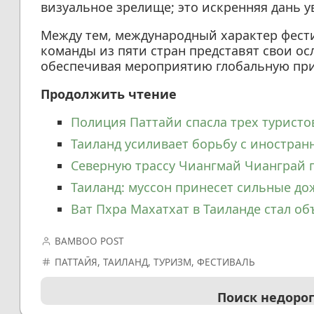
визуальное зрелище; это искренняя дань 
Между тем, международный характер фест
команды из пяти стран представят свои ос
обеспечивая мероприятию глобальную при
Продолжить чтение
Полиция Паттайи спасла трех туристов
Таиланд усиливает борьбу с иностра
Северную трассу Чиангмай Чианграй 
Таиланд: муссон принесет сильные до
Ват Пхра Махатхат в Таиланде стал 
BAMBOO POST
ПАТТАЙЯ
,
ТАИЛАНД
,
ТУРИЗМ
,
ФЕСТИВАЛЬ
Поиск недоро