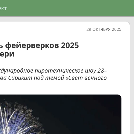
ект
29 ОКТЯБРЯ 2025
ь фейерверков 2025
ери
дународное пиротехническое шоу 28–
тва Сирикит под темой «Свет вечного