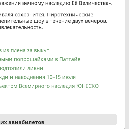
уважения вечному наследию Её Величества».
иваля сохранится. Пиротехнические
лепительные шоу в течение двух вечеров,
влекательность.
 из плена за выкуп
нными попрошайками в Паттайе
подтопили ливни
жди и наводнения 10–15 июля
объектом Всемирного наследия ЮНЕСКО
гих авиабилетов