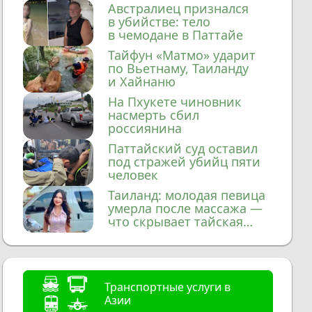
домой
Австралиец признался
в убийстве: тело
в чемодане в Паттайе
Тайфун «Матмо» ударит
по Вьетнаму, Таиланду
и Хайнаню
На Пхукете чиновник
насмерть сбил
россиянина
Паттайский суд оставил
под стражей убийц пяти
человек
Таиланд: молодая певица
умерла после массажа —
что скрывает тайская
медицина?
Транспортные услуги в
Азии