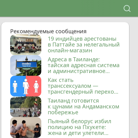
Рекомендуемые сообщения
19 индийцев арестованы
в Паттайе за нелегальный
онлайн-магазин
Адреса в Таиланде:
тайская адресная система
и административное
деление
Как стать
транссексуалом —
трансгендерный переход
в Таиланде
Таиланд готовится
к цунами на Андаманском
побережье
Пьяный белорус избил
полицию на Пхукете:
жена и дети улетели