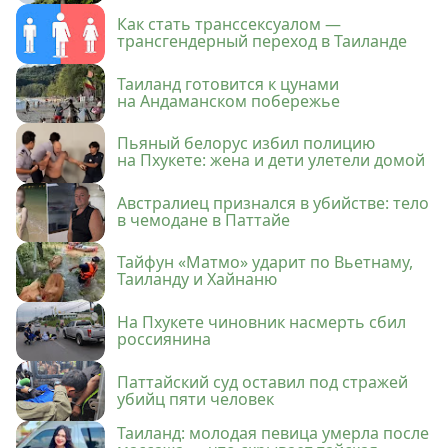
Как стать транссексуалом —
трансгендерный переход в Таиланде
Таиланд готовится к цунами
на Андаманском побережье
Пьяный белорус избил полицию
на Пхукете: жена и дети улетели домой
Австралиец признался в убийстве: тело
в чемодане в Паттайе
Тайфун «Матмо» ударит по Вьетнаму,
Таиланду и Хайнаню
На Пхукете чиновник насмерть сбил
россиянина
Паттайский суд оставил под стражей
убийц пяти человек
Таиланд: молодая певица умерла после