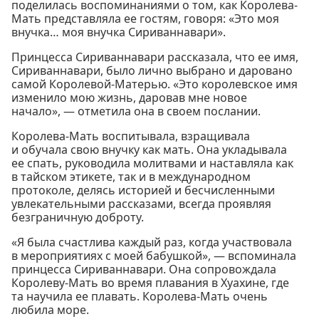
поделилась воспоминаниями о том, как Королева-
Мать представляла ее гостям, говоря: «Это моя
внучка… моя внучка Сириваннавари».
Принцесса Сириваннавари рассказала, что ее имя,
Сириваннавари, было лично выбрано и даровано
самой Королевой-Матерью. «Это королевское имя
изменило мою жизнь, даровав мне новое
начало», — отметила она в своем послании.
Королева-Мать воспитывала, взращивала
и обучала свою внучку как мать. Она укладывала
ее спать, руководила молитвами и наставляла как
в тайском этикете, так и в международном
протоколе, делясь историей и бесчисленными
увлекательными рассказами, всегда проявляя
безграничную доброту.
«Я была счастлива каждый раз, когда участвовала
в мероприятиях с моей бабушкой», — вспоминала
принцесса Сириваннавари. Она сопровождала
Королеву-Мать во время плавания в Хуахине, где
та научила ее плавать. Королева-Мать очень
любила море.