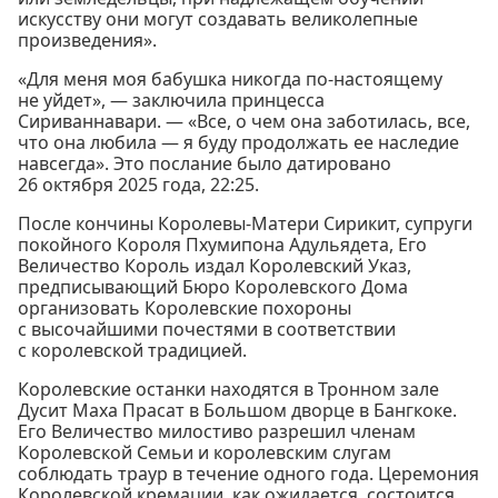
искусству они могут создавать великолепные
произведения».
«Для меня моя бабушка никогда по-настоящему
не уйдет», — заключила принцесса
Сириваннавари. — «Все, о чем она заботилась, все,
что она любила — я буду продолжать ее наследие
навсегда». Это послание было датировано
26 октября 2025 года, 22:25.
После кончины Королевы-Матери Сирикит, супруги
покойного Короля Пхумипона Адульядета, Его
Величество Король издал Королевский Указ,
предписывающий Бюро Королевского Дома
организовать Королевские похороны
с высочайшими почестями в соответствии
с королевской традицией.
Королевские останки находятся в Тронном зале
Дусит Маха Прасат в Большом дворце в Бангкоке.
Его Величество милостиво разрешил членам
Королевской Семьи и королевским слугам
соблюдать траур в течение одного года. Церемония
Королевской кремации, как ожидается, состоится