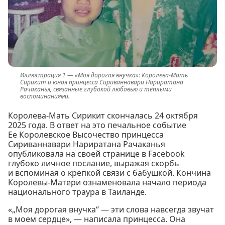
«Моя дорогая внучка»: Королева-Мать
Сирикит и юная принцесса Сириваннавари Нариратана
Рачаканья, связанные глубокой любовью и тёплыми
воспоминаниями.
Королева-Мать Сирикит скончалась 24 октября
2025 года. В ответ на это печальное событие
Ее Королевское Высочество принцесса
Сириваннавари Нариратана Рачаканья
опубликовала на своей странице в Facebook
глубоко личное послание, выражая скорбь
и вспоминая о крепкой связи с бабушкой. Кончина
Королевы-Матери ознаменовала начало периода
национального траура в Таиланде.
«„Моя дорогая внучка“ — эти слова навсегда звучат
в моем сердце», — написала принцесса. Она