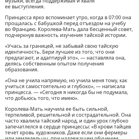
музыки, всегда поддерживая и хваля
ее выступления.
Принцесса ярко вспоминает утро, когда в 07:00 она
прощалась с бабушкой перед отъездом на учебу
во Францию. Королева-Мать дала бесценный совет,
подчеркнув важность изучения тайской истории.
«Учась за границей, не забывай свою тайскую
идентичность. Бери лучшее из того, что они
предлагают, и адаптируй это», — наставляла она,
делясь собственным опытом получения
образования.
«Она не учила напрямую, но учила меня тому, как
учиться самостоятельно и глубоко», — написала
принцесса. — «Сегодня я никогда бы не подумала,
что добьюсь того, что имею».
Королева-Мать научила ее быть сильной,
терпеливой, решительной и сострадательной. Она
часто хвалила тайский народ, и один урок глубоко
запечатлелся в сердце принцессы: «В крови тайцев
течет кровь художников. Даже если они фермеры
или земледельцы, при надлежащем обучении