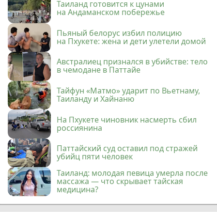
Таиланд готовится к цунами
на Андаманском побережье
Пьяный белорус избил полицию
на Пхукете: жена и дети улетели домой
Австралиец признался в убийстве: тело
в чемодане в Паттайе
Тайфун «Матмо» ударит по Вьетнаму,
Таиланду и Хайнаню
На Пхукете чиновник насмерть сбил
россиянина
Паттайский суд оставил под стражей
убийц пяти человек
Таиланд: молодая певица умерла после
массажа — что скрывает тайская
медицина?