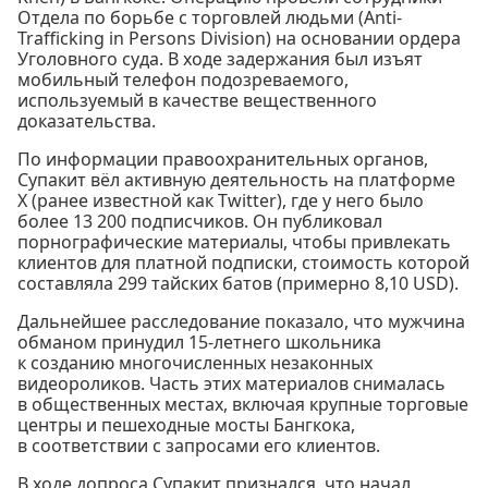
Отдела по борьбе с торговлей людьми (Anti-
Trafficking in Persons Division) на основании ордера
Уголовного суда. В ходе задержания был изъят
мобильный телефон подозреваемого,
используемый в качестве вещественного
доказательства.
По информации правоохранительных органов,
Супакит вёл активную деятельность на платформе
X (ранее известной как Twitter), где у него было
более 13 200 подписчиков. Он публиковал
порнографические материалы, чтобы привлекать
клиентов для платной подписки, стоимость которой
составляла 299 тайских батов (примерно 8,10 USD).
Дальнейшее расследование показало, что мужчина
обманом принудил 15-летнего школьника
к созданию многочисленных незаконных
видеороликов. Часть этих материалов снималась
в общественных местах, включая крупные торговые
центры и пешеходные мосты Бангкока,
в соответствии с запросами его клиентов.
В ходе допроса Супакит признался, что начал