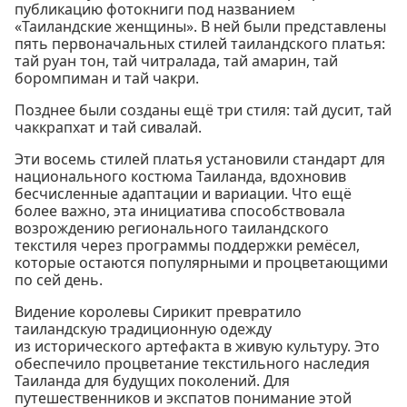
публикацию фотокниги под названием
«Таиландские женщины». В ней были представлены
пять первоначальных стилей таиландского платья:
тай руан тон, тай читралада, тай амарин, тай
боромпиман и тай чакри.
Позднее были созданы ещё три стиля: тай дусит, тай
чаккрапхат и тай сивалай.
Эти восемь стилей платья установили стандарт для
национального костюма Таиланда, вдохновив
бесчисленные адаптации и вариации. Что ещё
более важно, эта инициатива способствовала
возрождению регионального таиландского
текстиля через программы поддержки ремёсел,
которые остаются популярными и процветающими
по сей день.
Видение королевы Сирикит превратило
таиландскую традиционную одежду
из исторического артефакта в живую культуру. Это
обеспечило процветание текстильного наследия
Таиланда для будущих поколений. Для
путешественников и экспатов понимание этой