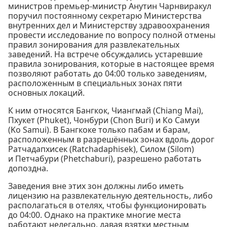
министров премьер-министр Анутин Чарнвиракул
поручил постоянному секретарю Министерства
внутренних дел и Министерству здравоохранения
провести исследование по вопросу полной отмены
правил зонирования для развлекательных
заведений. На встрече обсуждались устаревшие
правила зонирования, которые в настоящее время
позволяют работать до 04:00 только заведениям,
расположенным в специальных зонах пяти
основных локаций.
К ним относятся Бангкок, Чиангмай (Chiang Mai),
Пхукет (Phuket), Чонбури (Chon Buri) и Ко Самуи
(Ko Samui). В Бангкоке только пабам и барам,
расположенным в разрешённых зонах вдоль дорог
Ратчадапхисек (Ratchadaphisek), Силом (Silom)
и Петчабури (Phetchaburi), разрешено работать
допоздна.
Заведения вне этих зон должны либо иметь
лицензию на развлекательную деятельность, либо
располагаться в отелях, чтобы функционировать
до 04:00. Однако на практике многие места
работают нелегально, давая взятки местным