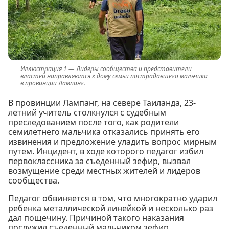
Лидеры сообщества и представители
властей направляются к дому семьи пострадавшего мальчика
в провинции Лампанг.
В провинции Лампанг, на севере Таиланда, 23-
летний учитель столкнулся с судебным
преследованием после того, как родители
семилетнего мальчика отказались принять его
извинения и предложение уладить вопрос мирным
путем. Инцидент, в ходе которого педагог избил
первоклассника за съеденный зефир, вызвал
возмущение среди местных жителей и лидеров
сообщества.
Педагог обвиняется в том, что многократно ударил
ребенка металлической линейкой и несколько раз
дал пощечину. Причиной такого наказания
послужил съеденный мальчиком зефир