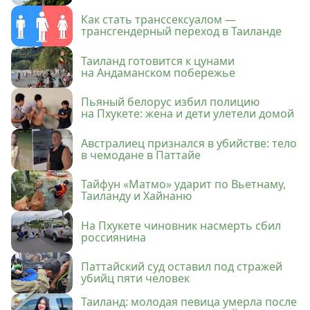
Как стать транссексуалом —
трансгендерный переход в Таиланде
Таиланд готовится к цунами
на Андаманском побережье
Пьяный белорус избил полицию
на Пхукете: жена и дети улетели домой
Австралиец признался в убийстве: тело
в чемодане в Паттайе
Тайфун «Матмо» ударит по Вьетнаму,
Таиланду и Хайнаню
На Пхукете чиновник насмерть сбил
россиянина
Паттайский суд оставил под стражей
убийц пяти человек
Таиланд: молодая певица умерла после