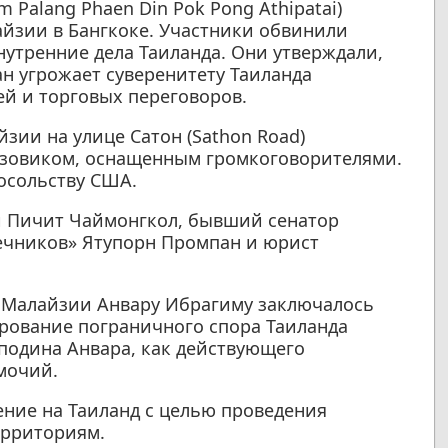
 Palang Phaen Din Pok Pong Athipatai)
айзии в Бангкоке. Участники обвинили
утренние дела Таиланда. Они утверждали,
ан угрожает суверенитету Таиланда
ей и торговых переговоров.
зии на улице Сатон (Sathon Road)
рузовиком, оснащенным громкоговорителями.
осольству США.
и Пичит Чаймонгкол, бывший сенатор
ечников» Ятупорн Промпан и юрист
 Малайзии Анвару Ибрагиму заключалось
рование пограничного спора Таиланда
подина Анвара, как действующего
мочий.
ение на Таиланд с целью проведения
ерриториям.