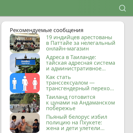
Рекомендуемые сообщения
19 индийцев арестованы
в Паттайе за нелегальный
онлайн-магазин
Адреса в Таиланде:
тайская адресная система
и административное
деление
Как стать
транссексуалом —
трансгендерный переход
в Таиланде
Таиланд готовится
к цунами на Андаманском
побережье
Пьяный белорус избил
полицию на Пхукете:
жена и дети улетели