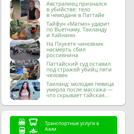
домой
Австралиец признался
в убийстве: тело
в чемодане в Паттайе
Тайфун «Матмо» ударит
по Вьетнаму, Таиланду
и Хайнаню
На Пхукете чиновник
насмерть сбил
россиянина
Паттайский суд оставил
под стражей убийц пяти
человек
Таиланд: молодая певица
умерла после массажа —
что скрывает тайская
медицина?
Транспортные услуги в
Азии