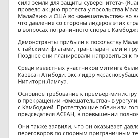
сила земли для защиты суверенитета» (Ruam
провело акцию протеста у посольства Мал
Малайзию и США во «вмешательстве» во вн
что давление со стороны лидеров этих стр
в вопросах пограничного спора с Камбодж
Демонстранты прибыли к посольству Малай
с тайскими флагами, транспарантами и г
Позднее они планировали направиться к п
Среди известных участников митинга был
Каевсан Атибоди, экс-лидер «краснорубаш
Нититорн Ламлуа.
Основное требование к премьер-министру
в прекращении «вмешательства» в урегули
с Камбоджей. Протестующие обвинили гос
председателя АСЕАН, в превышении полно
Они также заявили, что он оказывает давл
переговоров по спорным приграничным т