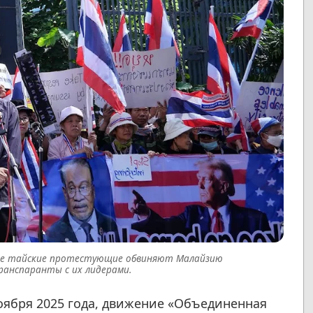
оке тайские протестующие обвиняют Малайзию
ранспаранты с их лидерами.
 ноября 2025 года, движение «Объединенная