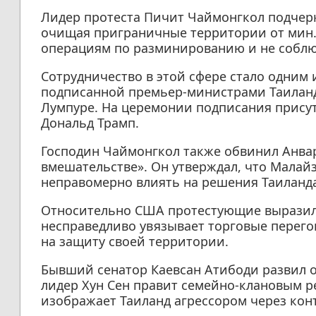
Лидер протеста Пичит Чаймонгкол подчерк
очищая приграничные территории от мин.
операциям по разминированию и не соблю
Сотрудничество в этой сфере стало одним
подписанной премьер-министрами Таиланд
Лумпуре. На церемонии подписания прису
Дональд Трамп.
Господин Чаймонгкол также обвинил Анва
вмешательстве». Он утверждал, что Мала
неправомерно влиять на решения Таиланда
Относительно США протестующие выразили
несправедливо увязывает торговые перего
на защиту своей территории.
Бывший сенатор Каевсан Атибоди развил 
лидер Хун Сен правит семейно-клановым ре
изображает Таиланд агрессором через ко