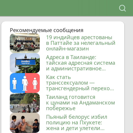
Рекомендуемые сообщения
19 индийцев арестованы
в Паттайе за нелегальный
онлайн-магазин
Адреса в Таиланде:
тайская адресная система
и административное
деление
Как стать
транссексуалом —
трансгендерный переход
в Таиланде
Таиланд готовится
к цунами на Андаманском
побережье
Пьяный белорус избил
полицию на Пхукете:
жена и дети улетели