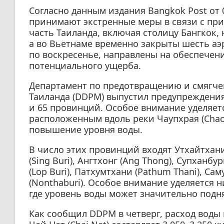
Согласно данным издания Bangkok Post от 
принимают экстренные меры в связи с пр
часть Таиланда, включая столицу Бангкок,
а во Вьетнаме временно закрыты шесть аэ
по воскресенье, направлены на обеспече
потенциального ущерба.
Департамент по предотвращению и смягче
Таиланда (DDPM) выпустил предупреждения
и 65 провинций. Особое внимание уделяет
расположенным вдоль реки Чаупхрая (Chao 
повышение уровня воды.
В число этих провинций входят Утхайтхани (
(Sing Buri), Ангтхонг (Ang Thong), Супханбу
(Lop Buri), Патхумтхани (Pathum Thani), Са
(Nonthaburi). Особое внимание уделяется
где уровень воды может значительно подня
Как сообщил DDPM в четверг, расход воды