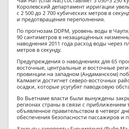
Чай Нат (Chai Nat) составляет 3 050–3 250 к
Королевский департамент ирригации увел
с 2 500 до 2 700 кубических метров в секу
и предотвращения переполнения.
По прогнозам DDPM, уровень воды в Чаупх
90 сантиметров в незащищённых низменных
наводнения 2011 года расход воды через п
метров в секунду.
Предупреждения о наводнениях для 65 про
восточные, центральные и восточные реги
провинции на западном (Андаманском) поб
Калмаеги достигнет северо-восточных рай
осадки, которые усугубят паводковую обст
Во Вьетнаме власти были вынуждены закр
регионах страны в связи с приближением 
объявленное правительством в четверг днё
обеспечения безопасности пассажиров и п
Закрыты аэропорты Буонметхуот (Buôn Ma Thu