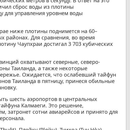
убических метров в секунду. В ответ на это
ичил сброс воды из плотины
нду для управления уровнем воды
рае ниже плотины поднимется на 60–
 районах. Для сравнения, во время
лотину Чаупхраи достигал 3 703 кубических
винций охватывают северные, северо-
оны Таиланда, а также некоторые
ережье. Ожидается, что ослабевший тайфун
онов Таиланда в пятницу, принеся обильные
ановку.
ыть шесть аэропортов в центральных
тайфуна Калмаеги. Это решение,
м, затронет сотни авиарейсов и принято для
ерсонала.
ột), Плейку (Pleiku), Туихоа (Tuy Hòa),