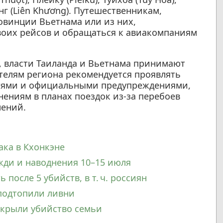
онг (Liên Khương). Путешественникам,
винции Вьетнама или из них,
своих рейсов и обращаться к авиакомпаниям
, власти Таиланда и Вьетнама принимают
телям региона рекомендуется проявлять
стями и официальными предупреждениями,
ениям в планах поездок из-за перебоев
нений.
ака в Кхонкэне
жди и наводнения 10–15 июля
после 5 убийств, в т. ч. россиян
подтопили ливни
скрыли убийство семьи