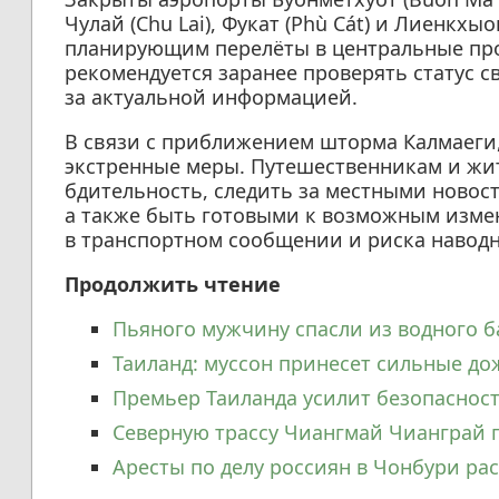
Чулай (Chu Lai), Фукат (Phù Cát) и Лиенкхы
планирующим перелёты в центральные про
рекомендуется заранее проверять статус 
за актуальной информацией.
В связи с приближением шторма Калмаеги
экстренные меры. Путешественникам и жи
бдительность, следить за местными ново
а также быть готовыми к возможным измен
в транспортном сообщении и риска навод
Продолжить чтение
Пьяного мужчину спасли из водного б
Таиланд: муссон принесет сильные до
Премьер Таиланда усилит безопасность 
Северную трассу Чиангмай Чианграй 
Аресты по делу россиян в Чонбури ра