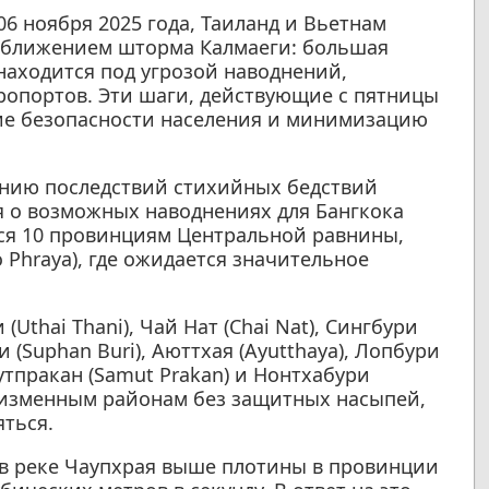
06 ноября 2025 года, Таиланд и Вьетнам
иближением шторма Калмаеги: большая
 находится под угрозой наводнений,
ропортов. Эти шаги, действующие с пятницы
ние безопасности населения и минимизацию
нию последствий стихийных бедствий
 о возможных наводнениях для Бангкока
ся 10 провинциям Центральной равнины,
Phraya), где ожидается значительное
Uthai Thani), Чай Нат (Chai Nat), Сингбури
ри (Suphan Buri), Аюттхая (Ayutthaya), Лопбури
мутпракан (Samut Prakan) и Нонтхабури
 низменным районам без защитных насыпей,
ться.
 в реке Чаупхрая выше плотины в провинции