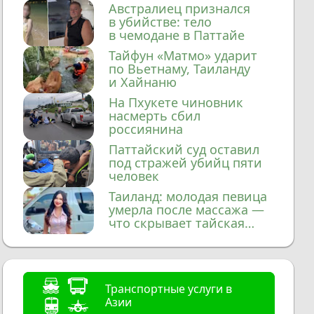
домой
Австралиец признался
в убийстве: тело
в чемодане в Паттайе
Тайфун «Матмо» ударит
по Вьетнаму, Таиланду
и Хайнаню
На Пхукете чиновник
насмерть сбил
россиянина
Паттайский суд оставил
под стражей убийц пяти
человек
Таиланд: молодая певица
умерла после массажа —
что скрывает тайская
медицина?
Транспортные услуги в
Азии