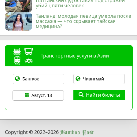
Паттайский суд оставил под стражей
убийц пяти человек
Таиланд: молодая певица умерла после
массажа — что скрывает тайская
медицина?
Транспортные услуги в Азии
Найти билеты
Август, 13
Copyright © 2022
–2026
Bamboo Post