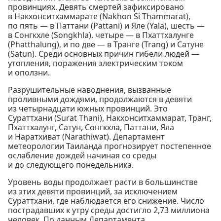
провинциях. Девять смертей зафиксировано
в Накхонситхаммарате (Nakhon Si Thammarat),
по пять — в Паттани (Pattani) и Яле (Yala), шесть —
в Сонгкхле (Songkhla), четыре — в Пхаттхалунге
(Phatthalung), и по две — в Транге (Trang) и Сатуне
(Satun). Среди основных причин гибели людей —
утопления, поражения электрическим током
и оползни.
Разрушительные наводнения, вызванные
проливными дождями, продолжаются в девяти
из четырнадцати южных провинций. Это
Сураттхани (Surat Thani), Накхонситхаммарат, Транг,
Пхаттхалунг, Сатун, Сонгкхла, Паттани, Яла
и Наратхиват (Narathiwat). Департамент
метеорологии Таиланда прогнозирует постепенное
ослабление дождей начиная со среды
и до следующего понедельника.
Уровень воды продолжает расти в большинстве
из этих девяти провинций, за исключением
Сураттхани, где наблюдается его снижение. Число
пострадавших к утру среды достигло 2,73 миллиона
человек. По данным Департамента