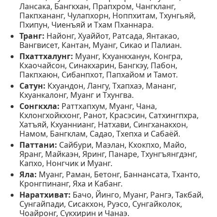
Лансака, Бангкхан, Прапхром, Чангкланг,
Пакпхананг, Чулапхорн, Ноппхитам, Тхунгьяй,
Пхипун, Чиенъяй и Тхам Пханнара.
Транг:
Найонг, Хуаййот, Ратсада, Янтакао,
Вангвисет, Кантан, Муанг, Сикао и Палиан.
Пхаттхалунг:
Муанг, Кхуанкханун, Конгра,
Кхаочайсон, Синакхарин, Бангкэу, Пабон,
Пакпхаюн, Сибанпхот, Папхайом и Тамот.
Сатун:
Кхуандон, Лангу, Тхапхаэ, Мананг,
Кхуанкалонг, Муанг и Тхунгва.
Сонгкхла:
Раттхапхум, Муанг, Чана,
Кхлонгхойкхонг, Ранот, Красэсин, Сатхингпхра,
Хатъяй, Кхуаннианг, Натхави, Сингханакхон,
Намом, Бангклам, Садао, Тхепха и Сабаёй.
Паттани:
Сайбури, Маэлан, Кхокпхо, Майо,
Яранг, Майкаэн, Яринг, Панаре, Тхунгъянгдэнг,
Капхо, Нонгчик и Муанг.
Яла:
Муанг, Раман, Бетонг, Баннансата, Тханто,
Кронгпинанг, Яха и Кабанг.
Наратхиват:
Бачо, Йинго, Муанг, Рангэ, Такбай,
Сунгайпади, Сисакхон, Руэсо, Сунгайколок,
Чоайронг, Сукхирин и Чанаэ.