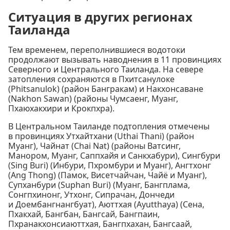
Ситуация в других регионах
Таиланда
Тем временем, переполнившиеся водотоки
продолжают вызывать наводнения в 11 провинциях
Северного и Центрального Таиланда. На севере
затопления сохраняются в Пхитсанулоке
(Phitsanulok) (район Бангракам) и Накхонсаване
(Nakhon Sawan) (районы Чумсаенг, Муанг,
Пхаюхакхири и Крокпхра).
В Центральном Таиланде подтопления отмечены
в провинциях Утхайтхани (Uthai Thani) (район
Муанг), Чайнат (Chai Nat) (районы Ватсинг,
Манором, Муанг, Саппхайя и Санкхабури), Сингбури
(Sing Buri) (Инбури, Пхромбури и Муанг), Ангтхонг
(Ang Thong) (Памок, Висетчайчан, Чайё и Муанг),
Супханбури (Suphan Buri) (Муанг, Бангплама,
Сонгпхинонг, Утхонг, Сипрачан, Дончеди
и Доембангнангбуат), Аюттхая (Ayutthaya) (Сена,
Пхакхай, Бангбан, Бангсай, Бангпаин,
Пхранакхонсиаюттхая, Бангпхахан, Бангсаай,