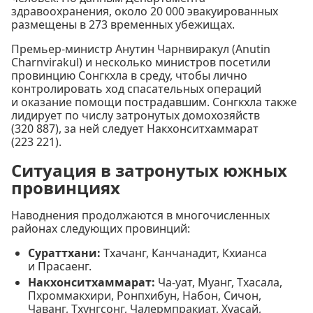
здравоохранения, около 20 000 эвакуированных
размещены в 273 временных убежищах.
Премьер-министр Анутин Чарнвиракул (Anutin
Charnvirakul) и несколько министров посетили
провинцию Сонгкхла в среду, чтобы лично
контролировать ход спасательных операций
и оказание помощи пострадавшим. Сонгкхла также
лидирует по числу затронутых домохозяйств
(320 887), за ней следует Накхонситхаммарат
(223 221).
Ситуация в затронутых южных
провинциях
Наводнения продолжаются в многочисленных
районах следующих провинций:
Сураттхани:
Тхачанг, Канчанадит, Кхианса
и Прасаенг.
Накхонситхаммарат:
Ча-уат, Муанг, Тхасала,
Пхроммакхири, Ронпхибун, Набон, Сичон,
Чаванг, Тхунгсонг, Чалермпракиат, Хуасай,