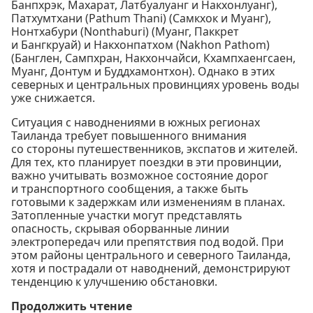
Банпхрэк, Махарат, Латбуалуанг и Накхонлуанг),
Патхумтхани (Pathum Thani) (Самкхок и Муанг),
Нонтхабури (Nonthaburi) (Муанг, Паккрет
и Бангкруай) и Накхонпатхом (Nakhon Pathom)
(Банглен, Сампхран, Накхончайси, Кхампхаенгсаен,
Муанг, Донтум и Буддхамонтхон). Однако в этих
северных и центральных провинциях уровень воды
уже снижается.
Ситуация с наводнениями в южных регионах
Таиланда требует повышенного внимания
со стороны путешественников, экспатов и жителей.
Для тех, кто планирует поездки в эти провинции,
важно учитывать возможное состояние дорог
и транспортного сообщения, а также быть
готовыми к задержкам или изменениям в планах.
Затопленные участки могут представлять
опасность, скрывая оборванные линии
электропередач или препятствия под водой. При
этом районы центрального и северного Таиланда,
хотя и пострадали от наводнений, демонстрируют
тенденцию к улучшению обстановки.
Продолжить чтение