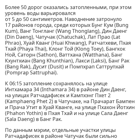
Более 50 дорог оказались затопленными, при этом
уровень воды варьировался
от 5 до 50 сантиметров. Наводнение затронуло
17 районов города, среди которых Бунг Кум (Bung
Kum), Ванг Тонгланг (Wang Thonglang), Дин Даенг
(Din Daeng), Чатучак (Chatuchak), Лат Прао (Lat
Phrao), Хуай Кванг (Huai Khwang), Ратчатхеви, Пхая
Тхай (Phaya Thai), Клонг Той (Klong Toey), Бангкок
Ной, Саторн (Sathon), Ваттхана (Watthana), Банг
Кхунтхиан (Bang Khunthian), Лакси (Laksi), Банг Рак
(Bang Rak), Дусит (Dusit) и Помпхрап Саттрупхай
(Pomprap Sattruphai).
К 06:15 затопление сохранялось на улице
Интхамара 34 (Inthamara 34) в районе Дин Даенг,
на улицах Ратчадафисек и Кампхэнг Пхет 2
(Kamphaeng Phet 2) в Чатучаке, на Прачарат Бампен
и Прача Утит в Хуай Кванге, на улице Пхахон Йотхин
(Phahon Yothin) в Пхая Тхай и на улице Сала Даенг
(Sala Daeng) в Банг Рак.
По данным мэрии, отдельные участки улицы
Ратчадафисек в районе Чатучак были сильно