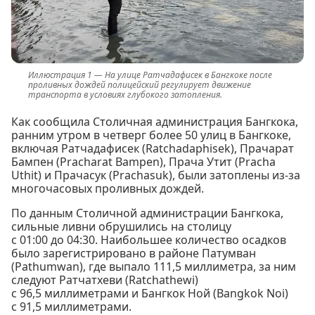
На улице Ратчадафисек в Бангкоке после
проливных дождей полицейский регулирует движение
транспорта в условиях глубокого затопления.
Как сообщила Столичная администрация Бангкока,
ранним утром в четверг более 50 улиц в Бангкоке,
включая Ратчадафисек (Ratchadaphisek), Прачарат
Бампен (Pracharat Bampen), Прача Утит (Pracha
Uthit) и Прачасук (Prachasuk), были затоплены из-за
многочасовых проливных дождей.
По данным Столичной администрации Бангкока,
сильные ливни обрушились на столицу
с 01:00 до 04:30. Наибольшее количество осадков
было зарегистрировано в районе Патумван
(Pathumwan), где выпало 111,5 миллиметра, за ним
следуют Ратчатхеви (Ratchathewi)
с 96,5 миллиметрами и Бангкок Ной (Bangkok Noi)
с 91,5 миллиметрами.