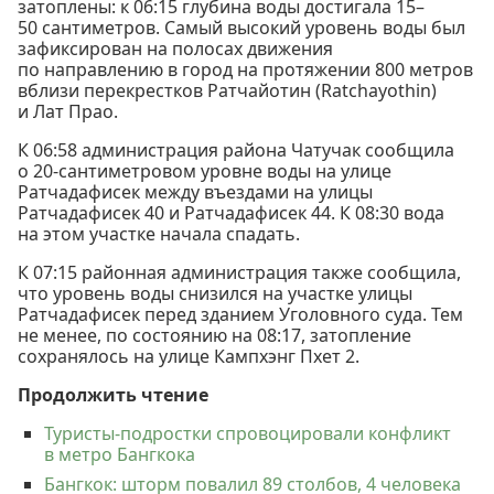
затоплены: к 06:15 глубина воды достигала 15–
50 сантиметров. Самый высокий уровень воды был
зафиксирован на полосах движения
по направлению в город на протяжении 800 метров
вблизи перекрестков Ратчайотин (Ratchayothin)
и Лат Прао.
К 06:58 администрация района Чатучак сообщила
о 20-сантиметровом уровне воды на улице
Ратчадафисек между въездами на улицы
Ратчадафисек 40 и Ратчадафисек 44. К 08:30 вода
на этом участке начала спадать.
К 07:15 районная администрация также сообщила,
что уровень воды снизился на участке улицы
Ратчадафисек перед зданием Уголовного суда. Тем
не менее, по состоянию на 08:17, затопление
сохранялось на улице Кампхэнг Пхет 2.
Продолжить чтение
Туристы-подростки спровоцировали конфликт
в метро Бангкока
Бангкок: шторм повалил 89 столбов, 4 человека