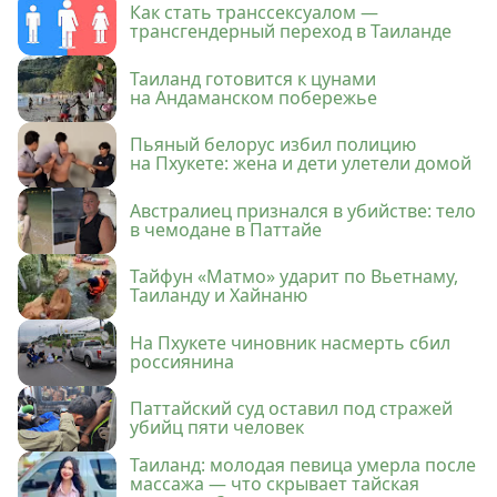
Как стать транссексуалом —
трансгендерный переход в Таиланде
Таиланд готовится к цунами
на Андаманском побережье
Пьяный белорус избил полицию
на Пхукете: жена и дети улетели домой
Австралиец признался в убийстве: тело
в чемодане в Паттайе
Тайфун «Матмо» ударит по Вьетнаму,
Таиланду и Хайнаню
На Пхукете чиновник насмерть сбил
россиянина
Паттайский суд оставил под стражей
убийц пяти человек
Таиланд: молодая певица умерла после
массажа — что скрывает тайская