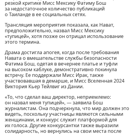
резкой критике Мисс Мексику Фатиму Бош
за недостаточное количество публикаций
о Таиланде в ее социальных сетях.
Трансляция мероприятия показала, как Нават,
предположительно, назвал Мисс Мексику
«тупицей», хотя позже он отрицал использование
этого термина.
Драма достигла апогея, когда после требования
Навата о вмешательстве службы безопасности
Фатима Бош, одетая в вечернее платье и туфли
на высоком каблуке, демонстративно покинула
встречу. Ее поддержали Мисс Ирак, также
участвовавшая в демарше, и Мисс Вселенная 2024
Виктория Кьер Тейлвиг из Дании.
«То, что сделал ваш директор, неприемлемо:
он назвал меня тупицей», — заявила Бош
журналистам. Она подчеркнула, что мир должен это
видеть, поскольку участницы являются сильными
женщинами, и конкурс служит платформой для
их голоса. Другие конкурсантки также выразили
солидарность, но вернулись на свои места после