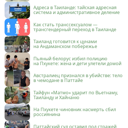
Адреса в Таиланде: тайская адресная
система и административное деление
Как стать транссексуалом —
трансгендерный переход в Таиланде
Таиланд готовится к цунами
на Андаманском побережье
Пьяный белорус избил полицию
на Пхукете: жена и дети улетели домой
Австралиец признался в убийстве: тело
в чемодане в Паттайе
Тайфун «Матмо» ударит по Вьетнаму,
Таиланду и Хайнаню
На Пхукете чиновник насмерть сбил
россиянина
Паттайский суд оставил под стражей