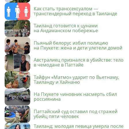
Как стать транссексуалом —
трансгендерный переход в Таиланде
Таиланд готовится к цунами
на Андаманском побережье
Пьяный белорус избил полицию
на Пхукете: жена и дети улетели домой
Австралиец признался в убийстве: тело
в чемодане в Паттайе
Тайфун «Матмо» ударит по Вьетнаму,
Таиланду и Хайнаню
На Пхукете чиновник насмерть сбил
россиянина
Паттайский суд оставил под стражей
убийц пяти человек
Таиланд: молодая певица умерла после