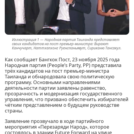
Народная партия Таиланда представляет
своих кандидатов на пост премьер-министра: Вирают
Канчучарт, Наттхапхонг Руенгпаньявут, Сириканю Тансакул.
Как сообщает Бангкок Пост, 23 ноября 2025 года
Народная партия (People’s Party, PP) представила
трёх кандидатов на пост премьер-министра
Таиланда и обнародовала свою политическую
программу. Основными направлениями
деятельности партии заявлены равенство,
прозрачность и модернизация государственного
управления, что призвано обеспечить избирателей
чётким представлением о будущем руководстве
страны.
Заявление прозвучало в ходе партийного
мероприятия «Перезаряди Народ», которое
состоялось в здании Future Forward на улице