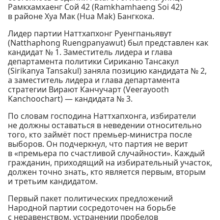
Рамкхамхаенг Сой 42 (Ramkhamhaeng Soi 42)
в районе Хуа Мак (Hua Mak) Бангкока.
Лидер партии Наттхапхонг Руенгпаньявут
(Natthaphong Ruengpanyawut) был представлен как
кандидат № 1. Заместитель лидера и глава
департамента политики Сириканю Тансакул
(Sirikanya Tansakul) заняла позицию кандидата № 2,
а заместитель лидера и глава департамента
стратегии Вирают Канчучарт (Veerayooth
Kanchoochart) — кандидата № 3.
По словам господина Наттхапхонга, избиратели
не должны оставаться в неведении относительно
того, кто займёт пост премьер-министра после
выборов. Он подчеркнул, что партия не верит
в «премьера по счастливой случайности». Каждый
гражданин, приходящий на избирательный участок,
должен точно знать, кто является первым, вторым
и третьим кандидатом.
Первый пакет политических предложений
Народной партии сосредоточен на борьбе
с неравенством, устранении пробелов