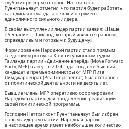
глубоких реформ в стране. Наттхапхонг
Руенгпаньявут отметил, что партия будет работать
как единая команда, а не как инструмент
единоличного сильного лидера.
В своём выступлении лидер партии заявил: «Наше
обещание — Таиланд, который является равным,
справедливым и готовым к будущему».
Формирование Народной партии стало прямым
следствием роспуска Конституционным судом
Таиланда партии «Движение вперёд» (Move Forward
Party, MFP) в августе 2024 года. Тогда же бывший
кандидат в премьер-министры от MFP Пита
Лимджароенрат (Pita Limjaroenrat) был отстранён
от политической деятельности на десять лет.
Бывшие члены MFP оперативно сформировали
Народную партию для продолжения реализации
своей политической программы.
Господин Наттхапхонг Руенгпаньявут был избран
новым лидером партии. Народная партия
в настоящее время имеет наибольшее количество