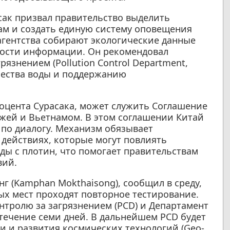
сак призвал правительство выделить
м и создать единую систему оповещения
агентства собирают экологические данные
ности информации. Он рекомендовал
язнением (Pollution Control Department,
чества воды и поддержанию
оцента Сурасака, может служить Соглашение
джей и Вьетнамом. В этом соглашении Китай
 по диалогу. Механизм обязывает
о действиях, которые могут повлиять
оды с плотин, что помогает правительствам
вий.
г (Kamphan Mokthaisong), сообщил в среду,
ых мест проходят повторное тестирование.
нтролю за загрязнением (PCD) и Департамент
 течение семи дней. В дальнейшем PCD будет
и и развития космических технологий (Geo-