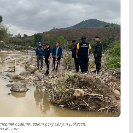
сперты осматривают реку Салуин (Salween)
из Мьянмы.