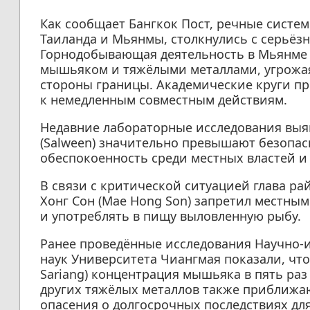
Как сообщает Бангкок Пост, речные систе
Таиланда и Мьянмы, столкнулись с серьёз
Горнодобывающая деятельность в Мьянме 
мышьяком и тяжёлыми металлами, угрожая
стороны границы. Академические круги пр
к немедленным совместным действиям.
Недавние лабораторные исследования выяв
(Salween) значительно превышают безопас
обеспокоенность среди местных властей и
В связи с критической ситуацией глава ра
Хонг Сон (Mae Hong Son) запретил местны
и употреблять в пищу выловленную рыбу.
Ранее проведённые исследования Научно-
наук Университета Чиангмая показали, чт
Sariang) концентрация мышьяка в пять ра
других тяжёлых металлов также приближаю
опасения о долгосрочных последствиях дл