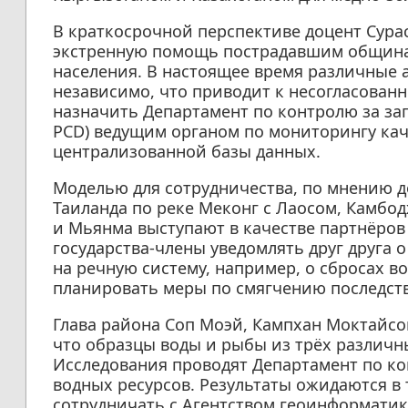
В краткосрочной перспективе доцент Сура
экстренную помощь пострадавшим община
населения. В настоящее время различные 
независимо, что приводит к несогласован
назначить Департамент по контролю за загр
PCD) ведущим органом по мониторингу ка
централизованной базы данных.
Моделью для сотрудничества, по мнению д
Таиланда по реке Меконг с Лаосом, Камбо
и Мьянма выступают в качестве партнёров
государства-члены уведомлять друг друга 
на речную систему, например, о сбросах в
планировать меры по смягчению последст
Глава района Соп Моэй, Кампхан Моктайсон
что образцы воды и рыбы из трёх различн
Исследования проводят Департамент по ко
водных ресурсов. Результаты ожидаются в
сотрудничать с Агентством геоинформатик