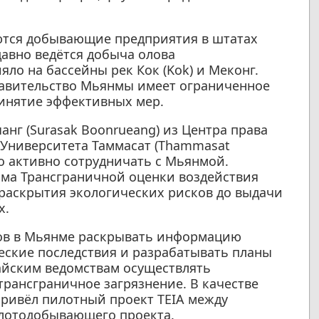
ются добывающие предприятия в штатах
давно ведётся добыча олова
яло на бассейны рек Кок (Kok) и Меконг.
равительство Мьянмы имеет ограниченное
ринятие эффективных мер.
анг (Surasak Boonrueang) из Центра права
Университета Таммасат (Thammasat
мо активно сотрудничать с Мьянмой.
зма Трансграничной оценки воздействия
 раскрытия экологических рисков до выдачи
х.
ов в Мьянме раскрывать информацию
ческие последствия и разрабатывать планы
айским ведомствам осуществлять
трансграничное загрязнение. В качестве
ривёл пилотный проект TEIA между
олотодобывающего проекта.