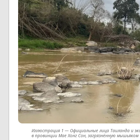
Официальные лица Таиланда и эк
в провинции Мае Хонг Сон, загрязнённую мышьяком 