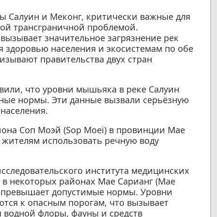
мы Салуин и Меконг, критически важные для
ной трансграничной проблемой.
вызывает значительное загрязнение рек
 здоровью населения и экосистемам по обе
изывают правительства двух стран
или, что уровни мышьяка в реке Салуин
ные нормы. Эти данные вызвали серьёзную
 населения.
йона Соп Моэй (Sop Moei) в провинции Мае
м жителям использовать речную воду
исследовательского института медицинских
о в некоторых районах Мае Сарианг (Mae
з превышает допустимые нормы. Уровни
тся к опасным порогам, что вызывает
я водной флоры, фауны и средств