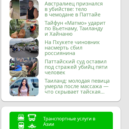
домой
Австралиец признался
в убийстве: тело
в чемодане в Паттайе
Тайфун «Матмо» ударит
по Вьетнаму, Таиланду
и Хайнаню
На Пхукете чиновник
насмерть сбил
россиянина
Паттайский суд оставил
под стражей убийц пяти
человек
Таиланд: молодая певица
умерла после массажа —
что скрывает тайская
медицина?
Транспортные услуги в
Азии