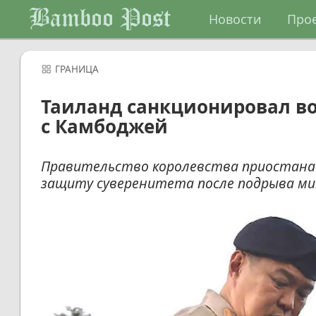
Bamboo Post
Новости
Про
ГРАНИЦА
Таиланд санкционировал в
с Камбоджей
Правительство королевства приостанав
защиту суверенитета после подрыва ми