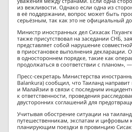
уважения между странами. Если одна сторон
из вежливости. Однако если одна из сторо
в её поддержании, вопрос может быть прос
серьёзным, так как это не официальный д
Министр иностранных дел Сихасак Пхуангк
также присутствовал на заседании СНБ, за
представляет собой нарушение совместно
в приостановке выполнения декларации. О
в одностороннем порядке, такие как опер
продолжаться в соответствии с планом», —
Пресс-секретарь Министерства иностранны
Balankura) сообщил, что Таиланд направи
и Малайзии в связи с последним инцидент
к ответственности, проведения расследова
двусторонних соглашений для предотвращ
Учитывая обострение ситуации на таилан
путешественникам, экспатам и цифровым 
планирующим поездки в провинцию Сисаке