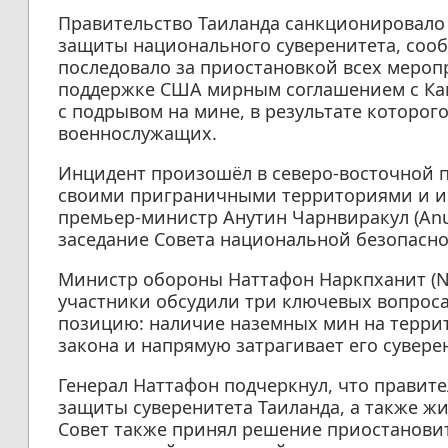
Правительство Таиланда санкционировало
защиты национального суверенитета, сооб
последовало за приостановкой всех мероп
поддержке США мирным соглашением с Ка
с подрывом на мине, в результате которог
военнослужащих.
Инцидент произошёл в северо-восточной пр
своими приграничными территориями и ис
премьер-министр Анутин Чарнвиракул (Anut
заседание Совета национальной безопаснос
Министр обороны Наттафон Наркпханит (Na
участники обсудили три ключевых вопроса
позицию: наличие наземных мин на терри
закона и напрямую затрагивает его сувере
Генерал Наттафон подчеркнул, что правит
защиты суверенитета Таиланда, а также ж
Совет также принял решение приостанови