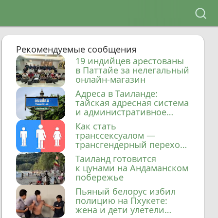
Рекомендуемые сообщения
19 индийцев арестованы
в Паттайе за нелегальный
онлайн-магазин
Адреса в Таиланде:
тайская адресная система
и административное
деление
Как стать
транссексуалом —
трансгендерный переход
в Таиланде
Таиланд готовится
к цунами на Андаманском
побережье
Пьяный белорус избил
полицию на Пхукете:
жена и дети улетели