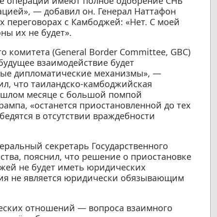
ые операции имеют полное одобрение СНБ
уацией», — добавил он. Генерал Наттафон
 переговорах с Камбоджей: «Нет. С моей
ны их не будет».
 комитета (General Border Committee, GBC)
будущее взаимодействие будет
ные дипломатические механизмы», —
ил, что таиландско-камбоджийская
рошлом месяце с большой помпой
рампа, «останется приостановленной до тех
бедятся в отсутствии враждебности
енеральный секретарь Государственного
ства, пояснил, что решение о приостановке
джей не будет иметь юридических
ация не является юридически обязывающим
еских отношений — вопроса взаимного