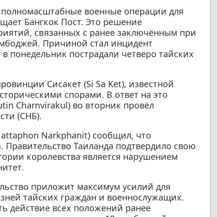
 полномасштабные военные операции для
щает Бангкок Пост. Это решение
риятий, связанных с ранее заключённым при
мбоджей. Причиной стал инцидент
о в понедельник пострадали четверо тайских
овинции Сисакет (Si Sa Ket), известной
торическими спорами. В ответ на это
in Charnvirakul) во вторник провёл
ти (СНБ).
ttaphon Narkphanit) сообщил, что
. Правительство Таиланда подтвердило свою
тории королевства является нарушением
нитет.
ельство приложит максимум усилий для
изней тайских граждан и военнослужащих.
ть действие всех положений ранее