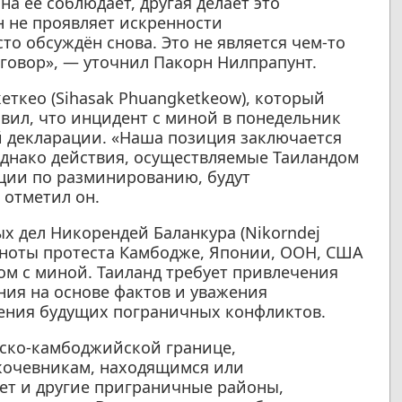
а её соблюдает, другая делает это
н не проявляет искренности
то обсуждён снова. Это не является чем-то
оговор», — уточнил Пакорн Нилпрапунт.
еткео (Sihasak Phuangketkeow), который
явил, что инцидент с миной в понедельник
й декларации. «Наша позиция заключается
днако действия, осуществляемые Таиландом
ации по разминированию, будут
 отметил он.
х дел Никорендей Баланкура (Nikorndej
т ноты протеста Камбодже, Японии, ООН, США
ом с миной. Таиланд требует привлечения
ния на основе фактов и уважения
ения будущих пограничных конфликтов.
дско-камбоджийской границе,
кочевникам, находящимся или
т и другие приграничные районы,