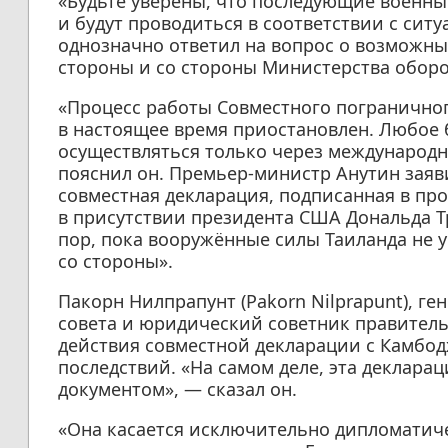
«Будьте уверены, что последующие военн
и будут проводиться в соответствии с сит
однозначно ответил на вопрос о возможных
стороны и со стороны Министерства оборо
«Процесс работы Совместного пограничного
в настоящее время приостановлен. Любое 
осуществляться только через международ
пояснил он. Премьер-министр Анутин заяв
совместная декларация, подписанная в п
в присутствии президента США Дональда Т
пор, пока вооружённые силы Таиланда не у
со стороны».
Пакорн Нилпрапунт (Pakorn Nilprapunt), г
совета и юридический советник правитель
действия совместной декларации с Камбо
последствий. «На самом деле, эта деклар
документом», — сказал он.
«Она касается исключительно дипломатич