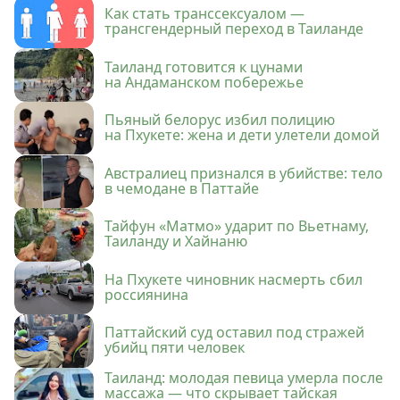
Как стать транссексуалом —
трансгендерный переход в Таиланде
Таиланд готовится к цунами
на Андаманском побережье
Пьяный белорус избил полицию
на Пхукете: жена и дети улетели домой
Австралиец признался в убийстве: тело
в чемодане в Паттайе
Тайфун «Матмо» ударит по Вьетнаму,
Таиланду и Хайнаню
На Пхукете чиновник насмерть сбил
россиянина
Паттайский суд оставил под стражей
убийц пяти человек
Таиланд: молодая певица умерла после
массажа — что скрывает тайская