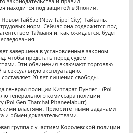
о законодательства и правил
мя находится под защитой в Японии.
Новом Тайбэе (New Taipei City), Тайвань,
трудовых норм. Сейчас она содержится под
ентством Тайваня и, как ожидается, будет
реследования.
удет завершена в установленные законом
д, чтобы предстать перед судом
стями. Эти обвинения включают торговлю
 в сексуальную эксплуатацию,
 составляет 20 лет лишения свободы.
 генерал полиции Киттарат Пунпетч (Pol
телю генерального комиссара полиции,
(Pol Gen Thatchai Pitaneelabutr)
ьскими властями. Приоритетными задачами
а и обмен доказательствами.
вая группа с участием Королевской полиции