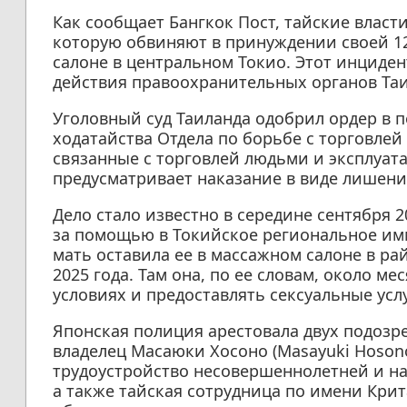
Как сообщает Бангкок Пост, тайские власт
которую обвиняют в принуждении своей 12
салоне в центральном Токио. Этот инциде
действия правоохранительных органов Таи
Уголовный суд Таиланда одобрил ордер в п
ходатайства Отдела по борьбе с торговле
связанные с торговлей людьми и эксплуат
предусматривает наказание в виде лишения
Дело стало известно в середине сентября 2
за помощью в Токийское региональное имм
мать оставила ее в массажном салоне в ра
2025 года. Там она, по ее словам, около м
условиях и предоставлять сексуальные усл
Японская полиция арестовала двух подозре
владелец Масаюки Хосоно (Masayuki Hoson
трудоустройство несовершеннолетней и на
а также тайская сотрудница по имени Крит