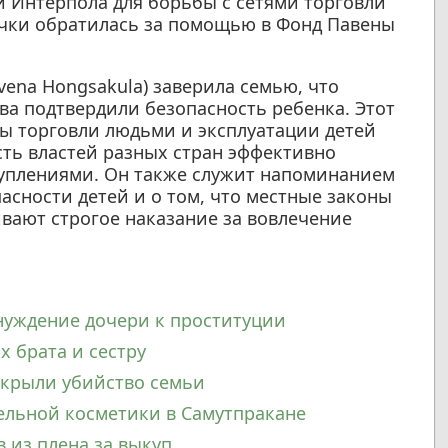
и Интерпола для борьбы с сетями торговли
очки обратилась за помощью в Фонд Павены
vena Hongsakula) заверила семью, что
ва подтвердили безопасность ребенка. Этот
ы торговли людьми и эксплуатации детей
сть властей разных стран эффективно
туплениями. Он также служит напоминанием
асности детей и о том, что местные законы
вают строгое наказание за вовлечение
нуждение дочери к проституции
 брата и сестру
скрыли убийство семьи
ельной косметики в Самутпракане
 из плена за выкуп