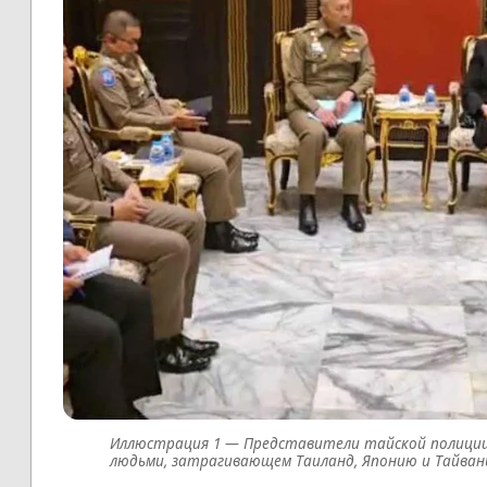
Представители тайской полиции 
людьми, затрагивающем Таиланд, Японию и Тайван