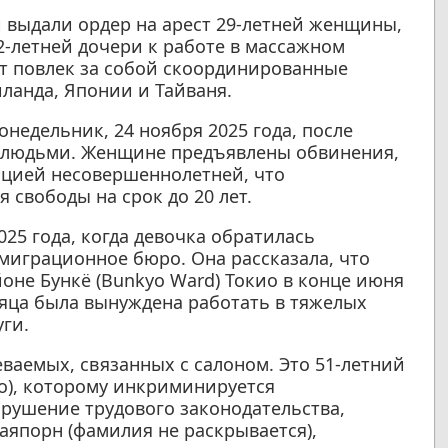
и выдали ордер на арест 29-летней женщины,
-летней дочери к работе в массажном
нт повлек за собой скоординированные
ланда, Японии и Тайваня.
онедельник, 24 ноября 2025 года, после
й людьми. Женщине предъявлены обвинения,
ацией несовершеннолетней, что
 свободы на срок до 20 лет.
025 года, когда девочка обратилась
играционное бюро. Она рассказала, что
йоне Бункё (Bunkyo Ward) Токио в конце июня
есяца была вынуждена работать в тяжелых
уги.
ваемых, связанных с салоном. Это 51-летний
o), которому инкриминируется
рушение трудового законодательства,
аяпорн (фамилия не раскрывается),