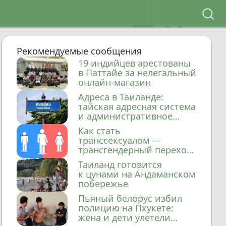
Рекомендуемые сообщения
19 индийцев арестованы
в Паттайе за нелегальный
онлайн-магазин
Адреса в Таиланде:
тайская адресная система
и административное
деление
Как стать
транссексуалом —
трансгендерный переход
в Таиланде
Таиланд готовится
к цунами на Андаманском
побережье
Пьяный белорус избил
полицию на Пхукете:
жена и дети улетели