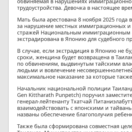
обвиняемая в нарушениях иммиграционног
трудоустройства. Девочка в настоящее вре
Мать была арестована 8 ноября 2025 года в 
за нарушение местных иммиграционных и 
стражей Национальным иммиграционным аг
экстрадирована в Японию для судебного п
В случае, если экстрадиция в Японию не б
сроки, женщина будет возвращена в Таилан
по обвинениям, выдвинутым тайскими вла
людьми и вовлечение несовершеннолетней
максимальное наказание за которые также
Начальник национальной полиции Таиланда
Gen Kittharath Punpetch) поручил замести
генерал-лейтенанту Тхатчай Питаниэлабутту 
взаимодействовать с японскими и тайван
названы обеспечение благополучия ребенк
Также была сформирована совместная целе