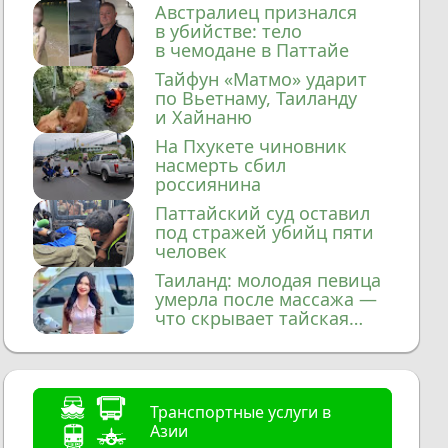
домой
Австралиец признался
в убийстве: тело
в чемодане в Паттайе
Тайфун «Матмо» ударит
по Вьетнаму, Таиланду
и Хайнаню
На Пхукете чиновник
насмерть сбил
россиянина
Паттайский суд оставил
под стражей убийц пяти
человек
Таиланд: молодая певица
умерла после массажа —
что скрывает тайская
медицина?
Транспортные услуги в
Азии