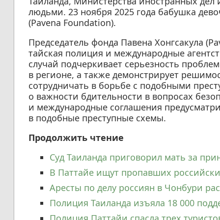
Таиланда, Министерства иностранных дел 
людьми. 23 ноября 2025 года бабушка дев
(Pavena Foundation).
Председатель фонда Павена Хонгсакула (Pa
тайская полиция и международные агентст
случай подчеркивает серьезность проблем
в регионе, а также демонстрирует решимо
сотрудничать в борьбе с подобными прес
о важности бдительности в вопросах безоп
и международные соглашения предусматри
в подобные преступные схемы.
Продолжить чтение
Суд Таиланда приговорил мать за при
В Паттайе ищут пропавших российских
Аресты по делу россиян в Чонбури ра
Полиция Таиланда изъяла 18 000 подд
Полиция Паттайи спасла трех туристов