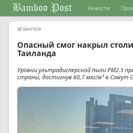
Bamboo Post
Новости
Про
БАНГКОК
Опасный смог накрыл столи
Таиланда
Уровни ультрадисперсной пыли PM2.5 пре
страны, достигнув 60,7 мкг/м³ в Самут 