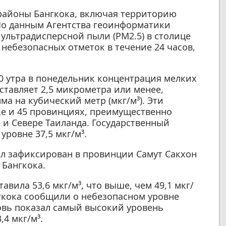
районы Бангкока, включая территорию
 По данным Агентства геоинформатики
 ультрадисперсной пыли (PM2.5) в столице
 небезопасных отметок в течение 24 часов,
00 утра в понедельник концентрация мелких
ставляет 2,5 микрометра или менее,
ма на кубический метр (мкг/м³). Эти
ке и 45 провинциях, преимущественно
 и Севере Таиланда. Государственный
уровне 37,5 мкг/м³.
ыл зафиксирован в провинции Самут Сакхон
 Бангкока.
авила 53,6 мкг/м³, что выше, чем 49,1 мкг/
нгкока сообщили о небезопасном уровне
новь показал самый высокий уровень
,4 мкг/м³.