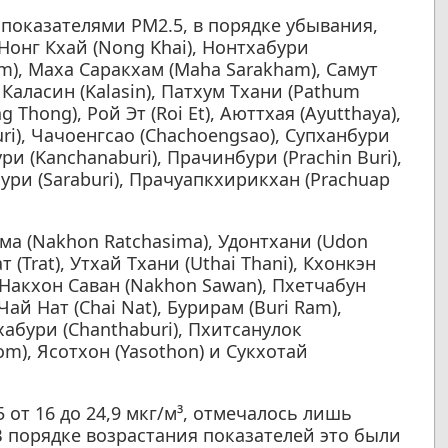
показателями PM2.5, в порядке убывания,
Нонг Кхай (Nong Khai), Нонтхабури
m), Маха Саракхам (Maha Sarakham), Самут
 Каласин (Kalasin), Патхум Тхани (Pathum
g Thong), Рой Эт (Roi Et), Аюттхая (Ayutthaya),
ri), Чачоенгсао (Chachoengsao), Супханбури
ури (Kanchanaburi), Прачинбури (Prachin Buri),
бури (Saraburi), Прачуапкхирикхан (Prachuap
ма (Nakhon Ratchasima), Удонтхани (Udon
ат (Trat), Утхай Тхани (Uthai Thani), Кхонкэн
 Накхон Саван (Nakhon Sawan), Пхетчабун
ай Нат (Chai Nat), Бурирам (Buri Ram),
хабури (Chanthaburi), Пхитсанулок
om), Ясотхон (Yasothon) и Сукхотай
 от 16 до 24,9 мкг/м³, отмечалось лишь
 порядке возрастания показателей это были