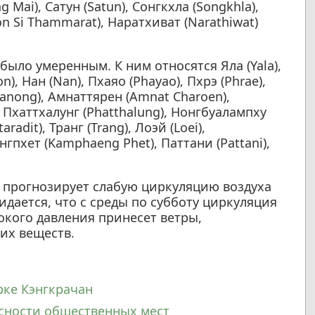
Mai), Сатун (Satun), Сонгкхла (Songkhla),
n Si Thammarat), Наратхиват (Narathiwat)
ыло умеренным. К ним относятся Яла (Yala),
), Нан (Nan), Пхаяо (Phayao), Пхрэ (Phrae),
Ranong), Амнаттярен (Amnat Charoen),
, Пхаттхалунг (Phatthalung), Нонгбуалампху
radit), Транг (Trang), Лоэй (Loei),
гпхет (Kamphaeng Phet), Паттани (Pattani),
 прогнозирует слабую циркуляцию воздуха
идается, что с среды по субботу циркуляция
окого давления принесет ветры,
их веществ.
рке Кэнгкрачан
асности общественных мест