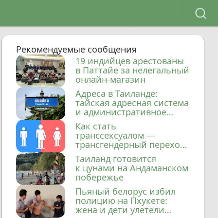
Рекомендуемые сообщения
19 индийцев арестованы
в Паттайе за нелегальный
онлайн-магазин
Адреса в Таиланде:
тайская адресная система
и административное
деление
Как стать
транссексуалом —
трансгендерный переход
в Таиланде
Таиланд готовится
к цунами на Андаманском
побережье
Пьяный белорус избил
полицию на Пхукете:
жена и дети улетели