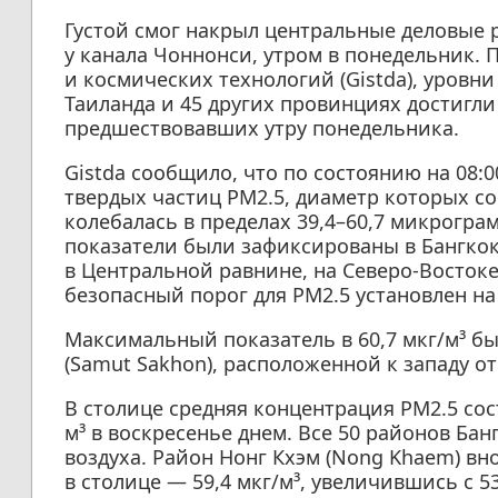
Густой смог накрыл центральные деловые 
у канала Чоннонси, утром в понедельник.
и космических технологий (Gistda), уровни
Таиланда и 45 других провинциях достигли
предшествовавших утру понедельника.
Gistda сообщило, что по состоянию на 08:
твердых частиц PM2.5, диаметр которых со
колебалась в пределах 39,4–60,7 микрограм
показатели были зафиксированы в Бангко
в Центральной равнине, на Северо-Востоке
безопасный порог для PM2.5 установлен на 
Максимальный показатель в 60,7 мкг/м³ б
(Samut Sakhon), расположенной к западу от
В столице средняя концентрация PM2.5 сост
м³ в воскресенье днем. Все 50 районов Ба
воздуха. Район Нонг Кхэм (Nong Khaem) в
в столице — 59,4 мкг/м³, увеличившись с 53