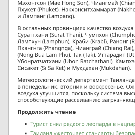
Мэхонгсон (Mae Hong Son), Чиангмай (Chiang 
Пхукет (Phuket), Накхонситхаммарат (Nakho
и Лампанг (Lampang).
В остальных провинциях качество воздуха б
Сураттхани (Surat Thani), Чумпхон (Chumphon
Лампхун (Lamphun), Краби (Krabi), Ранонг (
Пхангнга (Phangnga), Чианграй (Chiang Rai)
(Nong Bua Lam Phu), Так (Tak), Уттарадит (Utta
Убонратчатхани (Ubon Ratchathani), Кампхэн
Сисакет (Si Sa Ket) и Мукдахан (Mukdahan).
Метеорологический департамент Таиланда
в понедельник, вторник и воскресенье. Ож
воздуха улучшится, поскольку система выс
способствующие рассеиванию загрязняющ
Продолжить чтение
Турист снял редкого леопарда в нацпа
Таиланд ужесточает стандарты безоп