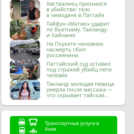
домой
Австралиец признался
в убийстве: тело
в чемодане в Паттайе
Тайфун «Матмо» ударит
по Вьетнаму, Таиланду
и Хайнаню
На Пхукете чиновник
насмерть сбил
россиянина
Паттайский суд оставил
под стражей убийц пяти
человек
Таиланд: молодая певица
умерла после массажа —
что скрывает тайская
медицина?
Транспортные услуги в
Азии