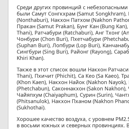
Среди других провинций с небезопасными 
были Самут Сонгкхрам (Samut Songkhram), 
(Nonthaburi), Накхон Патхом (Nakhon Patho
Пракан (Samut Prakan), Бунг Кан (Bung Kan),
Thani), Ратчабури (Ratchaburi), Анг Тхонг (An
Чонбури (Chon Buri), Пхетчабури (Phetchabu
(Suphan Buri), Лопбури (Lop Buri), Канчанаб
Сингбури (Sing Buri), Районг (Rayong), Сара
Khiri Khan).
Также в этот список вошли Накхон Ратчаси
Thani), Пхичит (Phichit), Са Кео (Sa Kaeo), Тр
(Khon Kaen), Накхон Найок (Nakhon Nayok),
(Phetchabun), Саконнакхон (Sakon Nakhon), Ч
Чайяпхум (Chaiyaphum), Сурин (Surin), Чант
(Phitsanulok), Накхон Пханом (Nakhon Phan
(Sukhothai).
Хорошее качество воздуха, с уровнем PM2.5
в восьми южных и северных провинциях. В