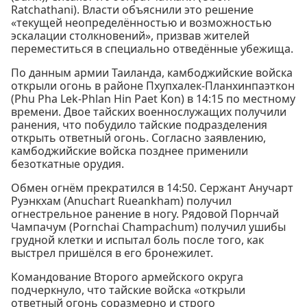
Ratchathani). Власти объяснили это решение
«текущей неопределённостью и возможностью
эскалации столкновений», призвав жителей
переместиться в специально отведённые убежища.
По данным армии Таиланда, камбоджийские войска
открыли огонь в районе Пхупхалек-Планхинпаэткон
(Phu Pha Lek-Phlan Hin Paet Kon) в 14:15 по местному
времени. Двое тайских военнослужащих получили
ранения, что побудило тайские подразделения
открыть ответный огонь. Согласно заявлению,
камбоджийские войска позднее применили
безоткатные орудия.
Обмен огнём прекратился в 14:50. Сержант Анучарт
Руэнкхам (Anuchart Rueankham) получил
огнестрельное ранение в ногу. Рядовой Порнчай
Чампачум (Pornchai Champachum) получил ушибы
грудной клетки и испытал боль после того, как
выстрел пришёлся в его бронежилет.
Командование Второго армейского округа
подчеркнуло, что тайские войска «открыли
ответный огонь соразмерно и строго