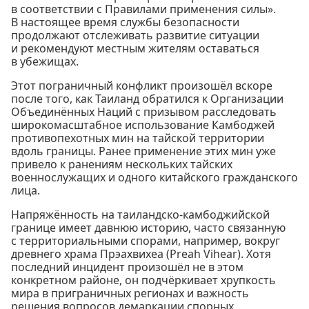
в соответствии с Правилами применения силы».
В настоящее время службы безопасности
продолжают отслеживать развитие ситуации
и рекомендуют местным жителям оставаться
в убежищах.
Этот пограничный конфликт произошёл вскоре
после того, как Таиланд обратился к Организации
Объединённых Наций с призывом расследовать
широкомасштабное использование Камбоджей
противопехотных мин на тайской территории
вдоль границы. Ранее применение этих мин уже
привело к ранениям нескольких тайских
военнослужащих и одного китайского гражданского
лица.
Напряжённость на таиландско-камбоджийской
границе имеет давнюю историю, часто связанную
с территориальными спорами, например, вокруг
древнего храма Прэахвихеа (Preah Vihear). Хотя
последний инцидент произошёл не в этом
конкретном районе, он подчёркивает хрупкость
мира в приграничных регионах и важность
решения вопросов демаркации спорных