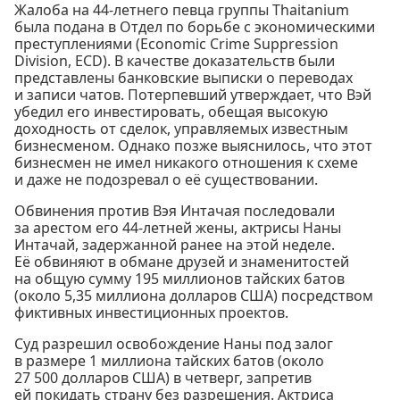
Жалоба на 44-летнего певца группы Thaitanium
была подана в Отдел по борьбе с экономическими
преступлениями (Economic Crime Suppression
Division, ECD). В качестве доказательств были
представлены банковские выписки о переводах
и записи чатов. Потерпевший утверждает, что Вэй
убедил его инвестировать, обещая высокую
доходность от сделок, управляемых известным
бизнесменом. Однако позже выяснилось, что этот
бизнесмен не имел никакого отношения к схеме
и даже не подозревал о её существовании.
Обвинения против Вэя Интачая последовали
за арестом его 44-летней жены, актрисы Наны
Интачай, задержанной ранее на этой неделе.
Её обвиняют в обмане друзей и знаменитостей
на общую сумму 195 миллионов тайских батов
(около 5,35 миллиона долларов США) посредством
фиктивных инвестиционных проектов.
Суд разрешил освобождение Наны под залог
в размере 1 миллиона тайских батов (около
27 500 долларов США) в четверг, запретив
ей покидать страну без разрешения. Актриса