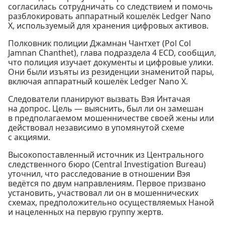
согласилась сотрудничать со следствием и помочь
разблокировать аппаратный кошелёк Ledger Nano
X, используемый для хранения цифровых активов.
Полковник полиции Джамнан Чантхет (Pol Col
Jamnan Chanthet), глава подраздела 4 ECD, сообщил,
что полиция изучает документы и цифровые улики.
Они были изъяты из резиденции знаменитой пары,
включая аппаратный кошелёк Ledger Nano X.
Следователи планируют вызвать Вэя Интачая
на допрос. Цель — выяснить, был ли он замешан
в предполагаемом мошенничестве своей жены или
действовал независимо в упомянутой схеме
с акциями.
Высокопоставленный источник из Центрального
следственного бюро (Central Investigation Bureau)
уточнил, что расследование в отношении Вэя
ведётся по двум направлениям. Первое призвано
установить, участвовал ли он в мошеннических
схемах, предположительно осуществляемых Наной
и нацеленных на первую группу жертв.