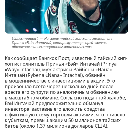
На сцене тайский хип-хоп исполнитель
Принья «Вэй» Интачай, которому теперь предъявлены
обвинения в инвестиционном мошенничестве.
Как сообщает Бангкок Пост, известный тайский хип-
хоп исполнитель Принья «Вэй» Интачай (Prinya
«Way» Intachai), муж актрисы Райбены «Нана»
Интачай (Rybena «Nana» Intachai), обвинён
в мошенничестве с инвестициями в акции. Это
произошло всего через несколько дней после
ареста его супруги по аналогичным обвинениям
в масштабном обмане. Согласно поданной жалобе,
Вэй Интачай предположительно обманул
инвестора, заставив его вложить средства
в фиктивную схему торговли акциями, что привело
к убыткам, превышающим 50 миллионов тайских
батов (около 1,37 миллиона долларов США).