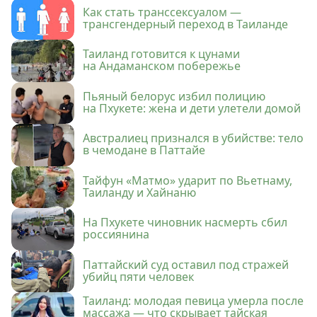
Как стать транссексуалом —
трансгендерный переход в Таиланде
Таиланд готовится к цунами
на Андаманском побережье
Пьяный белорус избил полицию
на Пхукете: жена и дети улетели домой
Австралиец признался в убийстве: тело
в чемодане в Паттайе
Тайфун «Матмо» ударит по Вьетнаму,
Таиланду и Хайнаню
На Пхукете чиновник насмерть сбил
россиянина
Паттайский суд оставил под стражей
убийц пяти человек
Таиланд: молодая певица умерла после
массажа — что скрывает тайская