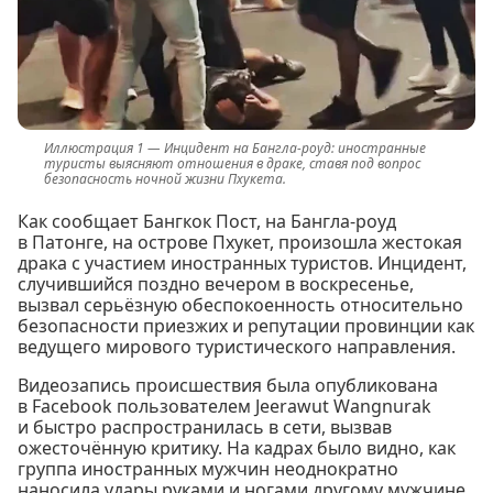
Инцидент на Бангла-роуд: иностранные
туристы выясняют отношения в драке, ставя под вопрос
безопасность ночной жизни Пхукета.
Как сообщает Бангкок Пост, на Бангла-роуд
в Патонге, на острове Пхукет, произошла жестокая
драка с участием иностранных туристов. Инцидент,
случившийся поздно вечером в воскресенье,
вызвал серьёзную обеспокоенность относительно
безопасности приезжих и репутации провинции как
ведущего мирового туристического направления.
Видеозапись происшествия была опубликована
в Facebook пользователем Jeerawut Wangnurak
и быстро распространилась в сети, вызвав
ожесточённую критику. На кадрах было видно, как
группа иностранных мужчин неоднократно
наносила удары руками и ногами другому мужчине,