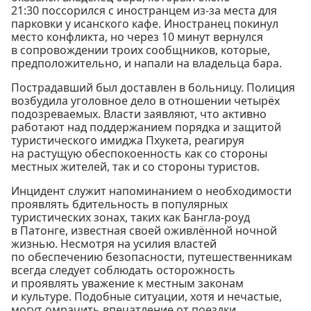
21:30 поссорился с иностранцем из-за места для
парковки у исанского кафе. Иностранец покинул
место конфликта, но через 10 минут вернулся
в сопровождении троих сообщников, которые,
предположительно, и напали на владельца бара.
Пострадавший был доставлен в больницу. Полиция
возбудила уголовное дело в отношении четырёх
подозреваемых. Власти заявляют, что активно
работают над поддержанием порядка и защитой
туристического имиджа Пхукета, реагируя
на растущую обеспокоенность как со стороны
местных жителей, так и со стороны туристов.
Инцидент служит напоминанием о необходимости
проявлять бдительность в популярных
туристических зонах, таких как Бангла-роуд
в Патонге, известная своей оживлённой ночной
жизнью. Несмотря на усилия властей
по обеспечению безопасности, путешественникам
всегда следует соблюдать осторожность
и проявлять уважение к местным законам
и культуре. Подобные ситуации, хотя и нечастые,
могут омрачить впечатление от поездки