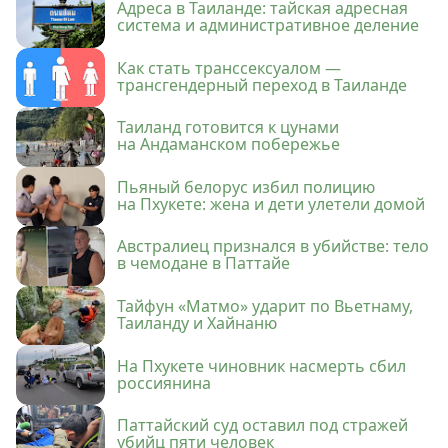
Адреса в Таиланде: тайская адресная
система и административное деление
Как стать транссексуалом —
трансгендерный переход в Таиланде
Таиланд готовится к цунами
на Андаманском побережье
Пьяный белорус избил полицию
на Пхукете: жена и дети улетели домой
Австралиец признался в убийстве: тело
в чемодане в Паттайе
Тайфун «Матмо» ударит по Вьетнаму,
Таиланду и Хайнаню
На Пхукете чиновник насмерть сбил
россиянина
Паттайский суд оставил под стражей
убийц пяти человек