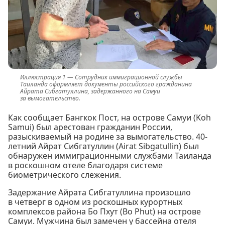
Сотрудник иммиграционной службы
Таиланда оформляет документы российского гражданина
Айрата Сибгатуллина, задержанного на Самуи
за вымогательство.
Как сообщает Бангкок Пост, на острове Самуи (Koh
Samui) был арестован гражданин России,
разыскиваемый на родине за вымогательство. 40-
летний Айрат Сибгатуллин (Airat Sibgatullin) был
обнаружен иммиграционными службами Таиланда
в роскошном отеле благодаря системе
биометрического слежения.
Задержание Айрата Сибгатуллина произошло
в четверг в одном из роскошных курортных
комплексов района Бо Пхут (Bo Phut) на острове
Самуи. Мужчина был замечен у бассейна отеля