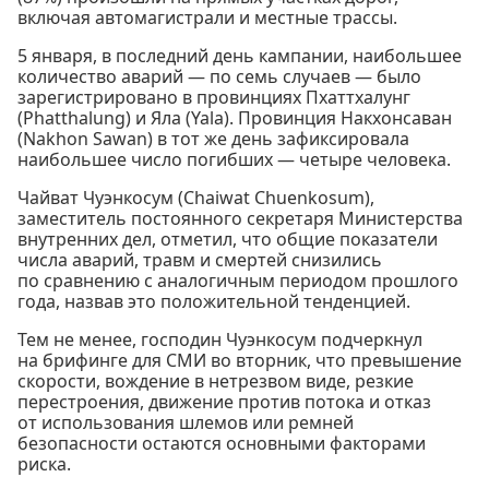
включая автомагистрали и местные трассы.
5 января, в последний день кампании, наибольшее
количество аварий — по семь случаев — было
зарегистрировано в провинциях Пхаттхалунг
(Phatthalung) и Яла (Yala). Провинция Накхонсаван
(Nakhon Sawan) в тот же день зафиксировала
наибольшее число погибших — четыре человека.
Чайват Чуэнкосум (Chaiwat Chuenkosum),
заместитель постоянного секретаря Министерства
внутренних дел, отметил, что общие показатели
числа аварий, травм и смертей снизились
по сравнению с аналогичным периодом прошлого
года, назвав это положительной тенденцией.
Тем не менее, господин Чуэнкосум подчеркнул
на брифинге для СМИ во вторник, что превышение
скорости, вождение в нетрезвом виде, резкие
перестроения, движение против потока и отказ
от использования шлемов или ремней
безопасности остаются основными факторами
риска.