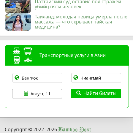
Паттайский суд оставил под стражей
убийц пяти человек
Таиланд: молодая певица умерла после
массажа — что скрывает тайская
медицина?
Транспортные услуги в Азии
Найти билеты
Август, 11
Copyright © 2022
–2026
Bamboo Post