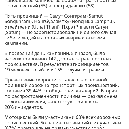
наибольшее количество дорожно-транспортных
происшествий (55) и пострадавших (58).
Пять провинций — Самут Сонгкрам (Samut
Songkhram), Нонгбуалампху (Nong Bua Lamphu),
Утхайтхани (Uthai Thani), Пхрэ (Phrae) и Сатун
(Satun) — не зарегистрировали ни одного случая
гибели людей в дорожных авариях за время
кампании.
В последний день кампании, 5 января, было
зарегистрировано 142 дорожно-транспортных
происшествия. В результате этих инцидентов
19 человек погибли и 155 получили травмы.
Превышение скорости оставалось основной
причиной дорожно-транспортных происшествий,
составив 39,44% от общего числа аварий. Вторая
по распространенности причина — резкая смена
полосы движения, на которую пришлось
20% инцидентов.
Мотоциклы были участниками 68% всех дорожных
происшествий. Большинство аварий с их участием
(87%) произошли на прямых участках дорог,