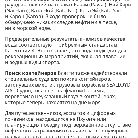
раунд инспекций на пляжах Раваи (Rawai), Най Харн
(Nai Harn), Ката Ной (Kata Noi), Ката Яй (Kata Yai)
и Карон (Karon). В ходе проверок не было
обнаружено никаких следов нефти ни в песке,
ни в морской воде.
Предварительные результаты анализов качества
воды соответствуют прибрежным стандартам
Категории 4. Это означает, что вода подходит для
рекреационных мероприятий, включая плавание
и водные виды спорта.
Поиск контейнеров
Власти также задействовали
специальные суда для поиска контейнеров,
затонувших вместе с грузовым кораблём SEALLOYD
ARC. Судно, шедшее под флагом Панамы,
перевозило неуказанный груз в контейнерах,
которые теперь находятся на дне моря.
Для путешественников, экспатов и цифровых
кочевников, находящихся на Пхукете или
планирующих поездку, подтверждённое отсутствие
нефтяного загрязнения означает, что популярные
пляжи острова остаются безопасными для отдыха