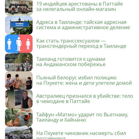
19 индийцев арестованы в Паттайе
за нелегальный онлайн-магазин
Адреса в Таиланде: тайская адресная
система и административное деление
Как стать транссексуалом —
трансгендерный переход в Таиланде
Таиланд готовится к цунами
на Андаманском побережье
Пьяный белорус избил полицию
на Пхукете: жена и дети улетели домой
Австралиец признался в убийстве: тело
в чемодане в Паттайе
Тайфун «Матмо» ударит по Вьетнаму,
Таиланду и Хайнаню
На Пхукете чиновник насмерть сбил
россиянина