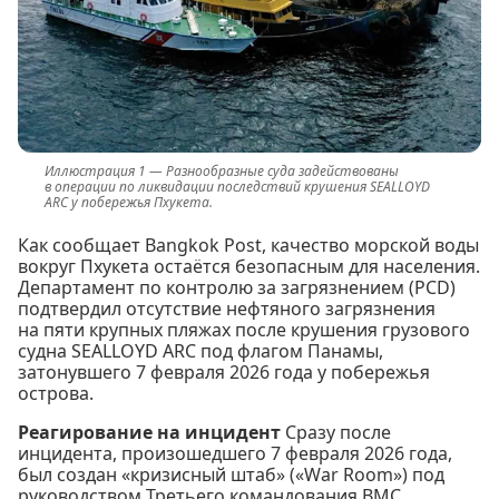
Разнообразные суда задействованы
в операции по ликвидации последствий крушения SEALLOYD
ARC у побережья Пхукета.
Как сообщает Bangkok Post, качество морской воды
вокруг Пхукета остаётся безопасным для населения.
Департамент по контролю за загрязнением (PCD)
подтвердил отсутствие нефтяного загрязнения
на пяти крупных пляжах после крушения грузового
судна SEALLOYD ARC под флагом Панамы,
затонувшего 7 февраля 2026 года у побережья
острова.
Реагирование на инцидент
Сразу после
инцидента, произошедшего 7 февраля 2026 года,
был создан «кризисный штаб» («War Room») под
руководством Третьего командования ВМС