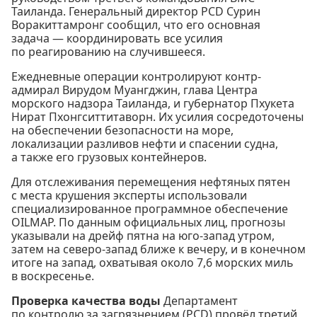
Таиланда. Генеральный директор PCD Сурин
Воракиттамронг сообщил, что его основная
задача — координировать все усилия
по реагированию на случившееся.
Ежедневные операции контролируют контр-
адмирал Вирудом Муангджин, глава Центра
морского надзора Таиланда, и губернатор Пхукета
Нират Пхонгситтитаворн. Их усилия сосредоточены
на обеспечении безопасности на море,
локализации разливов нефти и спасении судна,
а также его грузовых контейнеров.
Для отслеживания перемещения нефтяных пятен
с места крушения эксперты использовали
специализированное программное обеспечение
OILMAP. По данным официальных лиц, прогнозы
указывали на дрейф пятна на юго-запад утром,
затем на северо-запад ближе к вечеру, и в конечном
итоге на запад, охватывая около 7,6 морских миль
в воскресенье.
Проверка качества воды
Департамент
по контролю за загрязнением (PCD) провёл третий