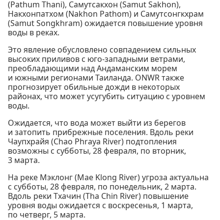
(Pathum Thani), Самутсакхон (Samut Sakhon),
Накхонпатхом (Nakhon Pathom) и Самутсонгкхрам
(Samut Songkhram) ожидается повышение уровня
воды в реках.
Это явление обусловлено совпадением сильных
высоких приливов с юго-западными ветрами,
преобладающими над Андаманским морем
и южными регионами Таиланда. ONWR также
прогнозирует обильные дожди в некоторых
районах, что может усугубить ситуацию с уровнем
воды.
Ожидается, что вода может выйти из берегов
и затопить прибрежные поселения. Вдоль реки
Чаупхрайя (Chao Phraya River) подтопления
возможны с субботы, 28 февраля, по вторник,
3 марта.
На реке Мэклонг (Mae Klong River) угроза актуальна
с субботы, 28 февраля, по понедельник, 2 марта.
Вдоль реки Тхачин (Tha Chin River) повышение
уровня воды ожидается с воскресенья, 1 марта,
по четверг, 5 марта.