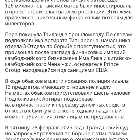
126 миллионов тайских батов были инвестированы
в проект строительства электростанции. Эти схемы
привели к значительным финансовым потерям для
инвесторов.
Пара покинула Таиланд в прошлом году. По словам
подполковника Артирата Типчароена, начальника
отдела 3 Отдела по борьбе с преступностью, это
произошло после распада финансовых империй
камбоджийского бизнесмена Има Лика и китайско-
камбоджийского Чена Чжи, основателя Prince
Group, находящейся под санкциями США.
В ходе обысков в шести локациях полиция изъяла
13 предметов, имеющих отношение к делу.
На местах обысков присутствовали шесть человек.
Подполковник Артират подозревает
их в причастности к переводу денежных средств
от жертв к Смиту и его жене, однако на данный
момент обвинения этим лицам не предъявлены.
В пятницу, 28 февраля 2026 года, Гражданский суд
по запросу Управления по борьбе с отмыванием
денег уже вынес решение о конфискации активов