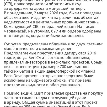
(CIB), правоохранители обратились в суд
за ордерами на арест в минувший четверг.
В понедельник, 2 марта 2026 года, были проведены
обыски в шести зданиях и на различных объектах
недвижимости в центральных провинциях страны.
Командующий CIB, генерал-лейтенант Наттасак
Чаованасай, не уточнил, были ли ордера одобрены
в тот же день, когда они были запрошены.
Супругам предъявлены обвинения по двум статьям:
мошенничество и отмывание денег.
Предполагаемые преступления датируются 2016
годом, когда Бен Смит, согласно обвинениям,
привлекал инвесторов в несколько проектов. Среди
них — инвестиции в размере 700 миллионов
тайских батов в акции девелоперской компании
Pace Development, которые впоследствии были
исключены из биржевого списка, что привело
к потере ликвидности и обесцениванию.
Помимо акций, Смит привлекал средства на покупку
частного самолёта для последующей сдачи
в аренду. Общая сумма инвестиций в этот проект
составила 255 миллионов тайских батов. Ещё