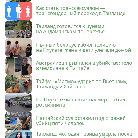
Как стать транссексуалом —
трансгендерный переход в Таиланде
Таиланд готовится к цунами
на Андаманском побережье
Пьяный белорус избил полицию
на Пхукете: жена и дети улетели домой
Австралиец признался в убийстве: тело
в чемодане в Паттайе
Тайфун «Матмо» ударит по Вьетнаму,
Таиланду и Хайнаню
На Пхукете чиновник насмерть сбил
россиянина
Паттайский суд оставил под стражей
убийц пяти человек
Таиланд: молодая певица умерла после