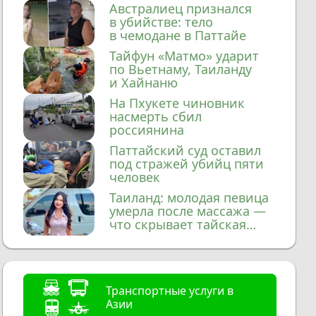
домой
Австралиец признался
в убийстве: тело
в чемодане в Паттайе
Тайфун «Матмо» ударит
по Вьетнаму, Таиланду
и Хайнаню
На Пхукете чиновник
насмерть сбил
россиянина
Паттайский суд оставил
под стражей убийц пяти
человек
Таиланд: молодая певица
умерла после массажа —
что скрывает тайская
медицина?
Транспортные услуги в
Азии