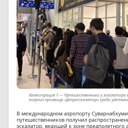
Путешественники у эскалатора 
получил прозвище «Депресскалатор» среди улетаю
В международном аэропорту Суварнабхуми 
путешественников получил распростране
эскалатор, ведущий к зоне предполетного