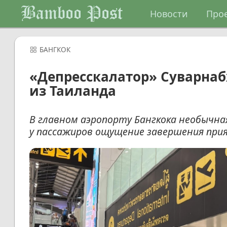
Bamboo Post
Новости
Про
БАНГКОК
«Депресскалатор» Суварнаб
из Таиланда
В главном аэропорту Бангкока необычн
у пассажиров ощущение завершения при