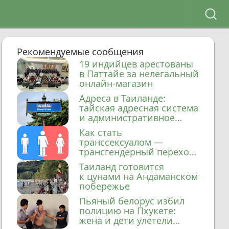
Рекомендуемые сообщения
19 индийцев арестованы
в Паттайе за нелегальный
онлайн-магазин
Адреса в Таиланде:
тайская адресная система
и административное
деление
Как стать
транссексуалом —
трансгендерный переход
в Таиланде
Таиланд готовится
к цунами на Андаманском
побережье
Пьяный белорус избил
полицию на Пхукете:
жена и дети улетели