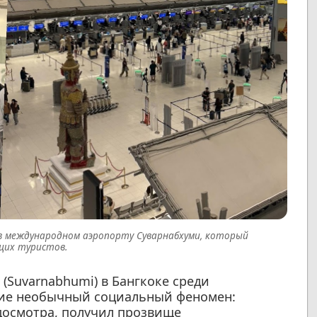
в международном аэропорту Суварнабхуми, который
щих туристов.
(Suvarnabhumi) в Бангкоке среди
ние необычный социальный феномен:
 досмотра, получил прозвище