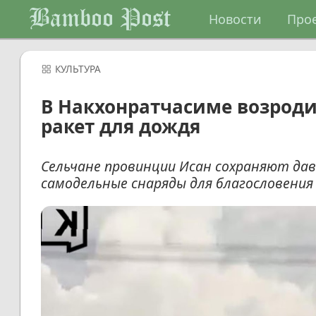
Bamboo Post
Новости
Про
КУЛЬТУРА
В Накхонратчасиме возрод
ракет для дождя
Сельчане провинции Исан сохраняют давн
самодельные снаряды для благословения