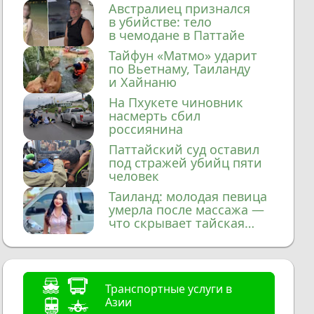
домой
Австралиец признался
в убийстве: тело
в чемодане в Паттайе
Тайфун «Матмо» ударит
по Вьетнаму, Таиланду
и Хайнаню
На Пхукете чиновник
насмерть сбил
россиянина
Паттайский суд оставил
под стражей убийц пяти
человек
Таиланд: молодая певица
умерла после массажа —
что скрывает тайская
медицина?
Транспортные услуги в
Азии