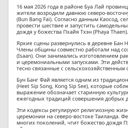
16 мая 2026 года в районе Буа Лай провин
жители возродили давнюю северо-восточн
(Bun Bang Fai). Согласно данным Каосод, с
провести шествие и запустить самодельны
дождя у божества Пхайя Тхэн (Phaya Thaen)
Яркие сцены развернулись в деревне Бан Н
Члены общины совместно работали над со
(Isaan). Они занимались изготовлением ра
и церемониальными запусками. Эти дейст
тесно связанные с сельскохозяйственным 
Бун Банг Фай является одним из традицион
(Heet Sip Song, Kong Sip See), которые соб
выражение обозначает старинную культурн
ежегодных традиций совершения добрых д
Эти кодексы регулируют религиозную жизн
церемонии на северо-востоке Таиланда. Ф
многих поколений, чтит божество дождя Пх