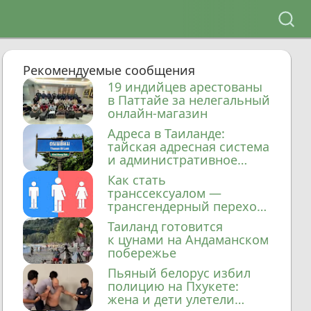
Рекомендуемые сообщения
19 индийцев арестованы
в Паттайе за нелегальный
онлайн-магазин
Адреса в Таиланде:
тайская адресная система
и административное
деление
Как стать
транссексуалом —
трансгендерный переход
в Таиланде
Таиланд готовится
к цунами на Андаманском
побережье
Пьяный белорус избил
полицию на Пхукете:
жена и дети улетели