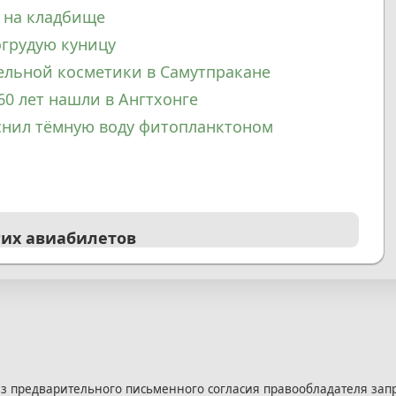
 на кладбище
огрудую куницу
ельной косметики в Самутпракане
60 лет нашли в Ангтхонге
снил тёмную воду фитопланктоном
гих авиабилетов
з предварительного письменного согласия правообладателя зап