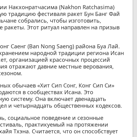
ции Накхонратчасима (Nakhon Ratchasima)
ую традицию фестиваля ракет Бун Банг Фай
ельчане собрались, чтобы изготовить,
е ракеты. Этот ритуал направлен на призыв
.
онг Саенг (Ban Nong Saeng) района Буа Лай.
хранением народной традиции региона Исан
кет, организацией красочных процессий
вия отражают давние местные верования,
сезоном.
ных обычаев «Хит Сип Сонг, Конг Сип Си»
людаются в сообществах Исана. Это
ую систему. Она включает двенадцать
ел и четырнадцать общественных кодексов.
ь, социальное поведение и сезонные
естиваль, практикуемый на протяжении
айя Тхэна. Считается, что он способствует