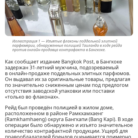
Изъятые флаконы поддельной элитной
парфюмерии, обнаруженные полицией Таиланда в ходе рейда
против онлайн-продавца контрафакта в Бангкоке.
Как сообщает издание Bangkok Post, в Бангкоке
задержан 31-летний мужчина, подозреваемый
в онлайн-продаже поддельных элитных парфюмов.
Он выдавал их за оригинальные товары, предлагая
по значительно сниженным ценам под предлогом
отсутствия заводской упаковки или поставки
«только во флаконах».
Рейд был проведён полицией в жилом доме,
расположенном в районе Рамкхамхаенг
(Ramkhamhaeng) округа Бангкапи (Bang Kapi). В ходе
операции было обнаружено и изъято значительное
количество контрафактной продукции. Ущерб для
правообладателей брендов оценивается примерно