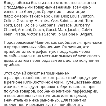
В ходе обыска было изъято множество флаконов
с поддельными товарными знаками всемирно
известных брендов. Среди них — имитации
парфюмерии таких марок, как Dior, Louis Vuitton,
Celine, Givenchy, Hermès, Yves Saint Laurent, Tom
Ford, Boss, Dolce & Gabbana, Versace, Burberry,
Chanel, Armani, Coach, Gucci, Marc Jacobs, Calvin
Klein, Prada, Victoria’s Secret, Jo Malone и Bvlgari.
Подозреваемый Чаянон, как сообщается, признался
в предъявленных обвинениях. Он заявил, что
приобретал контрафактную продукцию через
онлайн-каналы и на местных рынках вблизи своего
дома, а затем перепродавал её с целью получения
прибыли.
Этот случай служит напоминанием
о распространённости контрафактной продукции
в регионе Юго-Восточной Азии. Путешественникам
и жителям следует проявлять бдительность при
покупке товаров, особенно элитной парфюмерии,
в неофициальных источниках или по ценам,
значительно ниже рыночных. Для гарантии
подлинности рекомендуется приобретать