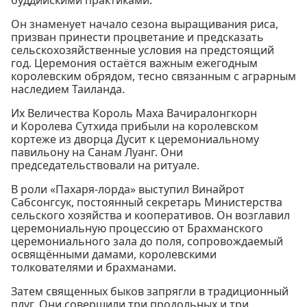
буддийскими практиками.
Он знаменует начало сезона выращивания риса,
призван принести процветание и предсказать
сельскохозяйственные условия на предстоящий
год. Церемония остаётся важным ежегодным
королевским обрядом, тесно связанным с аграрным
наследием Таиланда.
Их Величества Король Маха Вачиралонгкорн
и Королева Сутхида прибыли на королевском
кортеже из дворца Дусит к церемониальному
павильону на Санам Луанг. Они
председательствовали на ритуале.
В роли «Пахаря-лорда» выступил Винайрот
Сабсонгсук, постоянный секретарь Министерства
сельского хозяйства и кооперативов. Он возглавил
церемониальную процессию от Брахманского
церемониального зала до поля, сопровождаемый
освящёнными дамами, королевскими
толкователями и брахманами.
Затем священных быков запрягли в традиционный
плуг. Они совершили три продольных и три