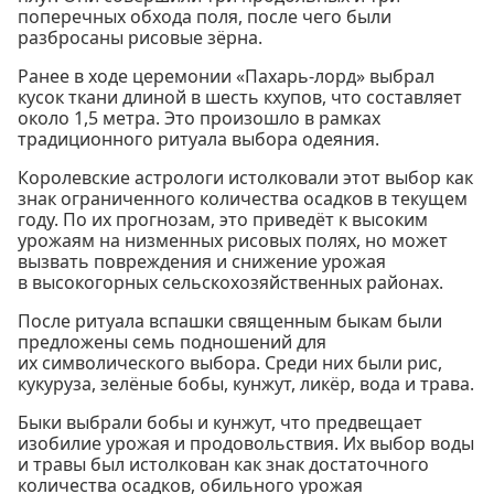
поперечных обхода поля, после чего были
разбросаны рисовые зёрна.
Ранее в ходе церемонии «Пахарь-лорд» выбрал
кусок ткани длиной в шесть кхупов, что составляет
около 1,5 метра. Это произошло в рамках
традиционного ритуала выбора одеяния.
Королевские астрологи истолковали этот выбор как
знак ограниченного количества осадков в текущем
году. По их прогнозам, это приведёт к высоким
урожаям на низменных рисовых полях, но может
вызвать повреждения и снижение урожая
в высокогорных сельскохозяйственных районах.
После ритуала вспашки священным быкам были
предложены семь подношений для
их символического выбора. Среди них были рис,
кукуруза, зелёные бобы, кунжут, ликёр, вода и трава.
Быки выбрали бобы и кунжут, что предвещает
изобилие урожая и продовольствия. Их выбор воды
и травы был истолкован как знак достаточного
количества осадков, обильного урожая