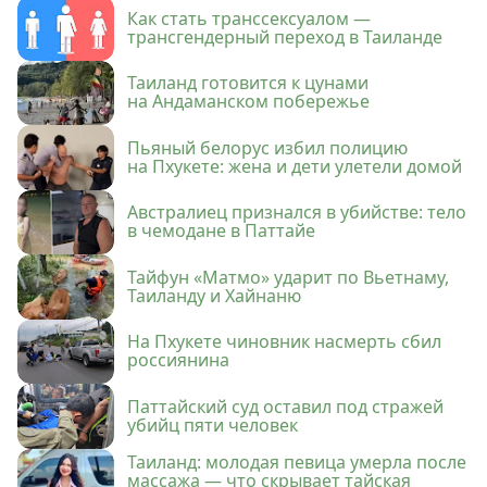
Как стать транссексуалом —
трансгендерный переход в Таиланде
Таиланд готовится к цунами
на Андаманском побережье
Пьяный белорус избил полицию
на Пхукете: жена и дети улетели домой
Австралиец признался в убийстве: тело
в чемодане в Паттайе
Тайфун «Матмо» ударит по Вьетнаму,
Таиланду и Хайнаню
На Пхукете чиновник насмерть сбил
россиянина
Паттайский суд оставил под стражей
убийц пяти человек
Таиланд: молодая певица умерла после
массажа — что скрывает тайская