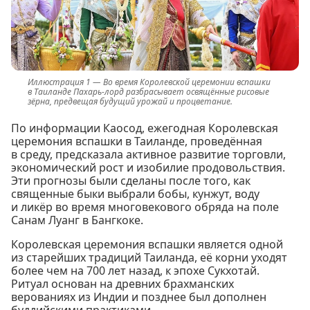
Во время Королевской церемонии вспашки
в Таиланде Пахарь-лорд разбрасывает освящённые рисовые
зёрна, предвещая будущий урожай и процветание.
По информации Каосод, ежегодная Королевская
церемония вспашки в Таиланде, проведённая
в среду, предсказала активное развитие торговли,
экономический рост и изобилие продовольствия.
Эти прогнозы были сделаны после того, как
священные быки выбрали бобы, кунжут, воду
и ликёр во время многовекового обряда на поле
Санам Луанг в Бангкоке.
Королевская церемония вспашки является одной
из старейших традиций Таиланда, её корни уходят
более чем на 700 лет назад, к эпохе Сукхотай.
Ритуал основан на древних брахманских
верованиях из Индии и позднее был дополнен