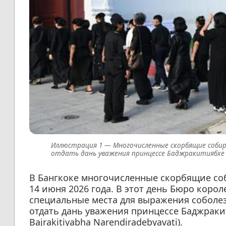
Многочисленные скорбящие собир
отдать дань уважения принцессе Баджракитиябхе
В Бангкоке многочисленные скорбящие соб
14 июня 2026 года. В этот день Бюро коро
специальные места для выражения соболе
отдать дань уважения принцессе Баджраки
Bajrakitiyabha Narendiradebyavati).