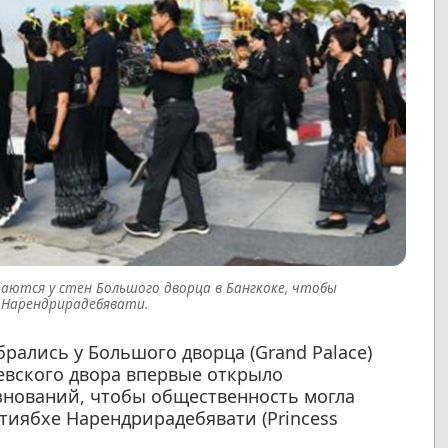
аются у стен Большого дворца в Бангкоке, чтобы
 Нарендрирадебявати.
рались у Большого дворца (Grand Palace)
левского двора впервые открыло
знований, чтобы общественность могла
тиябхе Нарендрирадебявати (Princess