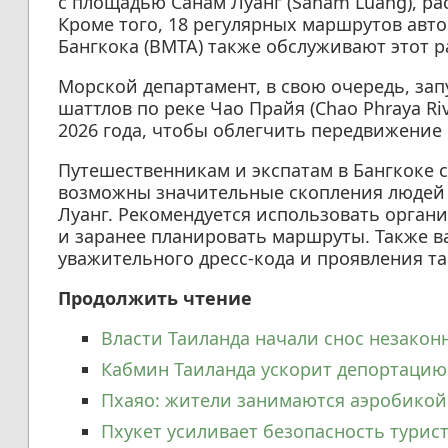
с площадью Санам Луанг (Sanam Luang), р
Кроме того, 18 регулярных маршрутов авт
Бангкока (BMTA) также обслуживают этот р
Морской департамент, в свою очередь, за
шаттлов по реке Чао Прайя (Chao Phraya Riv
2026 года, чтобы облегчить передвижение
Путешественникам и экспатам в Бангкоке с
возможны значительные скопления людей 
Луанг. Рекомендуется использовать орган
и заранее планировать маршруты. Также 
уважительного дресс-кода и проявления т
Продолжить чтение
Власти Таиланда начали снос незакон
Кабмин Таиланда ускорит депортаци
Пхаяо: жители занимаются аэробикой
Пхукет усиливает безопасность турист