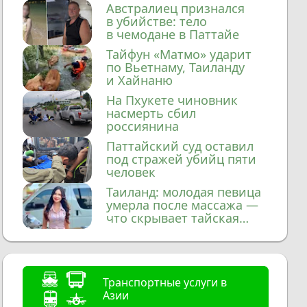
домой
Австралиец признался
в убийстве: тело
в чемодане в Паттайе
Тайфун «Матмо» ударит
по Вьетнаму, Таиланду
и Хайнаню
На Пхукете чиновник
насмерть сбил
россиянина
Паттайский суд оставил
под стражей убийц пяти
человек
Таиланд: молодая певица
умерла после массажа —
что скрывает тайская
медицина?
Транспортные услуги в
Азии