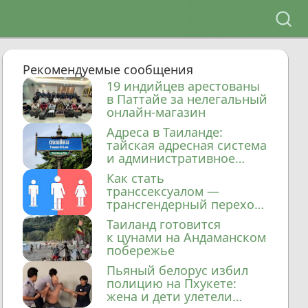
Рекомендуемые сообщения
19 индийцев арестованы
в Паттайе за нелегальный
онлайн-магазин
Адреса в Таиланде:
тайская адресная система
и административное
деление
Как стать
транссексуалом —
трансгендерный переход
в Таиланде
Таиланд готовится
к цунами на Андаманском
побережье
Пьяный белорус избил
полицию на Пхукете:
жена и дети улетели