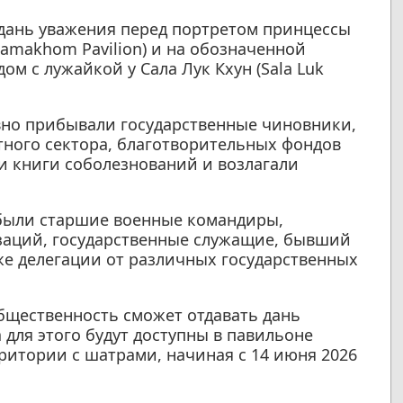
дань уважения перед портретом принцессы
Samakhom Pavilion) и на обозначенной
м с лужайкой у Сала Лук Кхун (Sala Luk
вно прибывали государственные чиновники,
тного сектора, благотворительных фондов
и книги соболезнований и возлагали
 были старшие военные командиры,
заций, государственные служащие, бывший
же делегации от различных государственных
бщественность сможет отдавать дань
а для этого будут доступны в павильоне
ритории с шатрами, начиная с 14 июня 2026