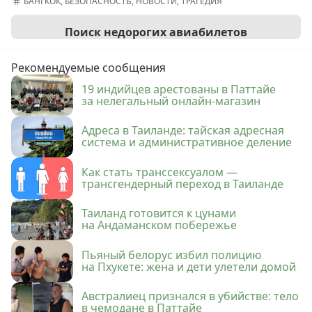
БАНГКОК
,
БЕЗОПАСНОСТЬ
,
НОВОСТИ
,
ТРАГЕДИЯ
Поиск недорогих авиабилетов
Рекомендуемые сообщения
19 индийцев арестованы в Паттайе
за нелегальный онлайн-магазин
Адреса в Таиланде: тайская адресная
система и административное деление
Как стать транссексуалом —
трансгендерный переход в Таиланде
Таиланд готовится к цунами
на Андаманском побережье
Пьяный белорус избил полицию
на Пхукете: жена и дети улетели домой
Австралиец признался в убийстве: тело
в чемодане в Паттайе