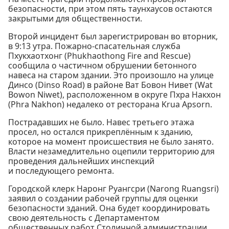
безопасности, при этом пять таунхаусов остаются
закрытыми для общественности.
Второй инцидент был зарегистрирован во вторник,
в 9:13 утра. Пожарно-спасательная служба
Пхукхаотхонг (Phukhaothong Fire and Rescue)
сообщила о частичном обрушении бетонного
навеса на старом здании. Это произошло на улице
Динсо (Dinso Road) в районе Ват Бовон Нивет (Wat
Bowon Niwet), расположенном в округе Пхра Накхон
(Phra Nakhon) недалеко от ресторана Krua Apsorn.
Пострадавших не было. Навес третьего этажа
просел, но остался прикреплённым к зданию,
которое на момент происшествия не было занято.
Власти незамедлительно оцепили территорию для
проведения дальнейших инспекций
и последующего ремонта.
Городской клерк Наронг Руангсри (Narong Ruangsri)
заявил о создании рабочей группы для оценки
безопасности зданий. Она будет координировать
свою деятельность с Департаментом
общественных работ Столичной администрации