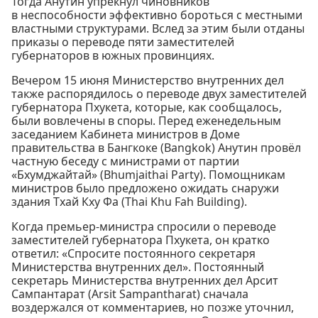
Тогда Анутин упрекнул чиновников
в неспособности эффективно бороться с местными
властными структурами. Вслед за этим были отданы
приказы о переводе пяти заместителей
губернаторов в южных провинциях.
Вечером 15 июня Министерство внутренних дел
также распорядилось о переводе двух заместителей
губернатора Пхукета, которые, как сообщалось,
были вовлечены в споры. Перед еженедельным
заседанием Кабинета министров в Доме
правительства в Бангкоке (Bangkok) Анутин провёл
частную беседу с министрами от партии
«Бхумджайтай» (Bhumjaithai Party). Помощникам
министров было предложено ожидать снаружи
здания Тхай Кху Фа (Thai Khu Fah Building).
Когда премьер-министра спросили о переводе
заместителей губернатора Пхукета, он кратко
ответил: «Спросите постоянного секретаря
Министерства внутренних дел». Постоянный
секретарь Министерства внутренних дел Арсит
Сампантарат (Arsit Sampantharat) сначала
воздержался от комментариев, но позже уточнил,