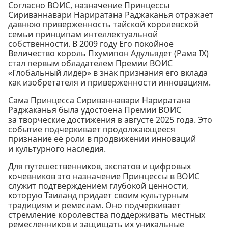
Согласно ВОИС, назначение Принцессы
Сириваннавари Нариратана Раджаканья отражает
давнюю приверженность тайской королевской
семьи принципам интеллектуальной
собственности. В 2009 году Его покойное
Величество король Пхумипон Адульядет (Рама IX)
стал первым обладателем Премии ВОИС
«Глобальный лидер» в знак признания его вклада
как изобретателя и приверженности инновациям.
Сама Принцесса Сириваннавари Нариратана
Раджаканья была удостоена Премии ВОИС
за творческие достижения в августе 2025 года. Это
событие подчеркивает продолжающееся
признание её роли в продвижении инноваций
и культурного наследия.
Для путешественников, экспатов и цифровых
кочевников это назначение Принцессы в ВОИС
служит подтверждением глубокой ценности,
которую Таиланд придает своим культурным
традициям и ремеслам. Оно подчеркивает
стремление королевства поддерживать местных
ремесленников и защищать их уникальные