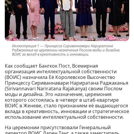
Принцесса Сириваннавари Нариратана
Раджаканья на церемонии назначения Послом моды и дизайна
ВОИС за вклад в креативность и инновации.
Как сообщает Бангкок Пост, Всемирная
организация интеллектуальной собственности
(ВОИС) назначила Её Королевское Высочество
Принцессу Сириваннавари Нариратана Раджаканья
(Sirivannavari Nariratana Rajakanya) своим Послом
моды и дизайна. Это назначение, церемония
которого состоялась в четверг в штаб-квартире
ВОИС в Женеве, стало признанием её выдающегося
вклада в креативность, инновации и стратегическое
использование интеллектуальной собственности.
На церемонии присутствовали Генеральный
директор ВОИС Дарен Танг, а также заместитель