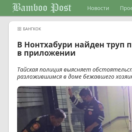
Bamboo Post
Новости
Про
БАНГКОК
В Нонтхабури найден труп 
в приложении
Тайская полиция выясняет обстоятельс
разложившимся в доме бежавшего хозяи