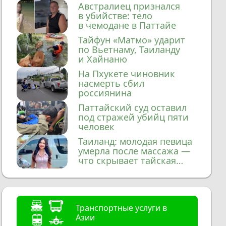
домой
Австралиец признался
в убийстве: тело
в чемодане в Паттайе
Тайфун «Матмо» ударит
по Вьетнаму, Таиланду
и Хайнаню
На Пхукете чиновник
насмерть сбил
россиянина
Паттайский суд оставил
под стражей убийц пяти
человек
Таиланд: молодая певица
умерла после массажа —
что скрывает тайская
медицина?
Транспортные услуги в
Азии