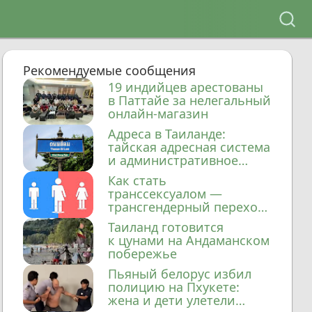
Рекомендуемые сообщения
19 индийцев арестованы
в Паттайе за нелегальный
онлайн-магазин
Адреса в Таиланде:
тайская адресная система
и административное
деление
Как стать
транссексуалом —
трансгендерный переход
в Таиланде
Таиланд готовится
к цунами на Андаманском
побережье
Пьяный белорус избил
полицию на Пхукете:
жена и дети улетели