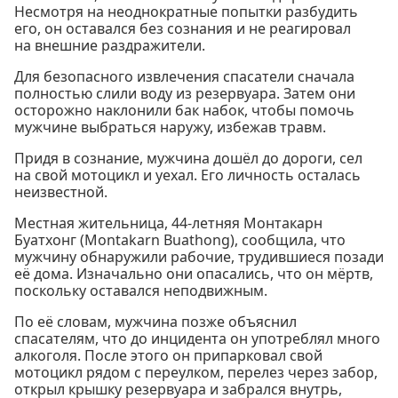
Несмотря на неоднократные попытки разбудить
его, он оставался без сознания и не реагировал
на внешние раздражители.
Для безопасного извлечения спасатели сначала
полностью слили воду из резервуара. Затем они
осторожно наклонили бак набок, чтобы помочь
мужчине выбраться наружу, избежав травм.
Придя в сознание, мужчина дошёл до дороги, сел
на свой мотоцикл и уехал. Его личность осталась
неизвестной.
Местная жительница, 44-летняя Монтакарн
Буатхонг (Montakarn Buathong), сообщила, что
мужчину обнаружили рабочие, трудившиеся позади
её дома. Изначально они опасались, что он мёртв,
поскольку оставался неподвижным.
По её словам, мужчина позже объяснил
спасателям, что до инцидента он употреблял много
алкоголя. После этого он припарковал свой
мотоцикл рядом с переулком, перелез через забор,
открыл крышку резервуара и забрался внутрь,