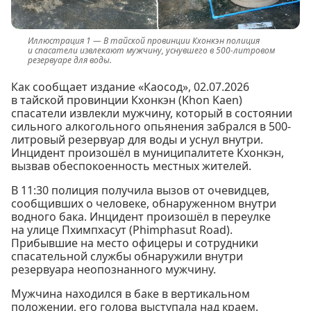
В тайской провинции Кхонкэн полиция
и спасатели извлекают мужчину, уснувшего в 500-литровом
резервуаре для воды.
Как сообщает издание «Каосод», 02.07.2026
в тайской провинции Кхонкэн (Khon Kaen)
спасатели извлекли мужчину, который в состоянии
сильного алкогольного опьянения забрался в 500-
литровый резервуар для воды и уснул внутри.
Инцидент произошёл в муниципалитете Кхонкэн,
вызвав обеспокоенность местных жителей.
В 11:30 полиция получила вызов от очевидцев,
сообщивших о человеке, обнаруженном внутри
водного бака. Инцидент произошёл в переулке
на улице Пхимпхасут (Phimphasut Road).
Прибывшие на место офицеры и сотрудники
спасательной службы обнаружили внутри
резервуара неопознанного мужчину.
Мужчина находился в баке в вертикальном
положении, его голова выступала над краем.